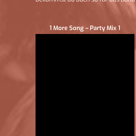
1 More Song – Party Mix 1