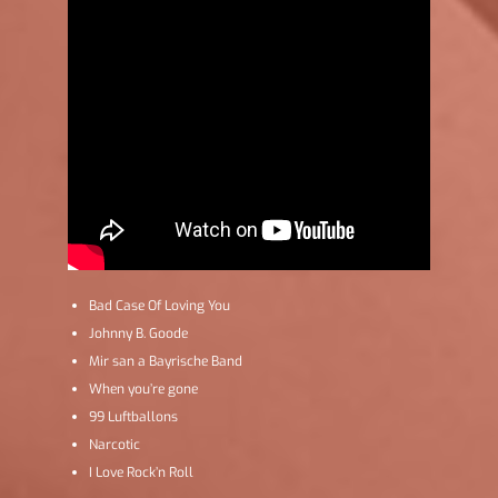
Bad Case Of Loving You
Johnny B. Goode
Mir san a Bayrische Band
When you’re gone
99 Luftballons
Narcotic
I Love Rock’n Roll