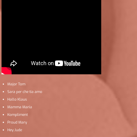
Major Tom
Sara per che tia amo
Hallo Klaus
Mamma Maria
Kompliment
Proud Mary
Hey Jude