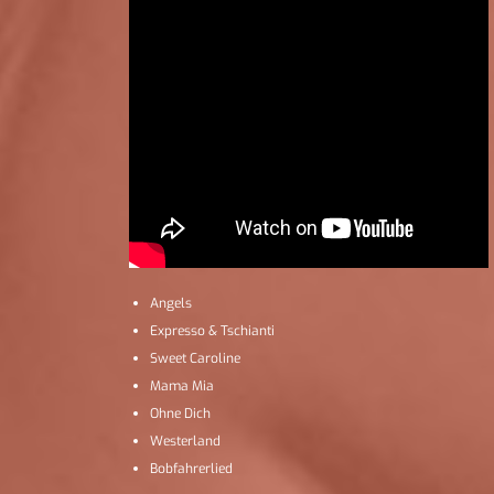
Angels
Expresso & Tschianti
Sweet Caroline
Mama Mia
Ohne Dich
Westerland
Bobfahrerlied