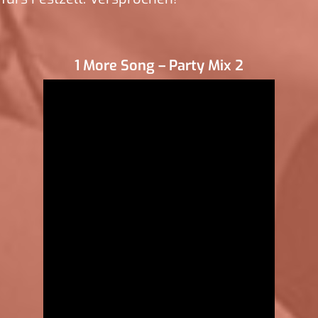
1 More Song – Party Mix 2