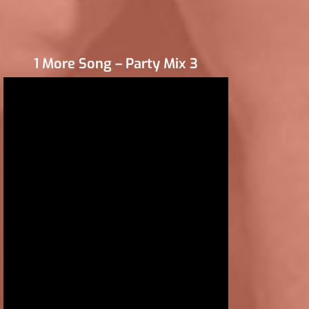
1 More Song – Party Mix 3