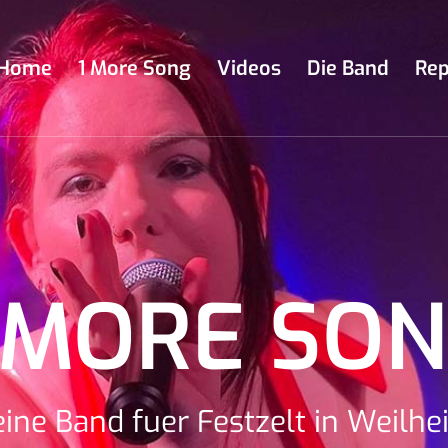
Home
1 More Song
Videos
Die Band
Rep
 MORE SO
ine Band fuer Festzelt in Weilh