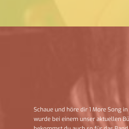
Schaue und höre dir 1 More Song in 
wurde bei einem unser aktuellen B
bekommst du auch so für das Band f