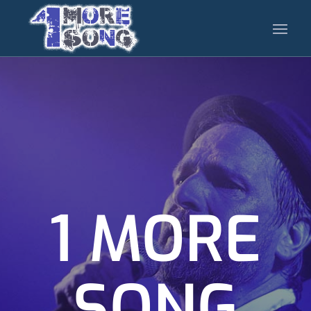
1 MORE
SONG