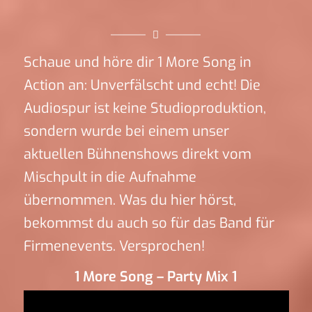
Schaue und höre dir 1 More Song in
Action an: Unverfälscht und echt! Die
Audiospur ist keine Studioproduktion,
sondern wurde bei einem unser
aktuellen Bühnenshows direkt vom
Mischpult in die Aufnahme
übernommen. Was du hier hörst,
bekommst du auch so für das Band für
Firmenevents. Versprochen!
1 More Song – Party Mix 1