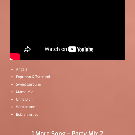
Angels
Expresso & Tschianti
Sweet Caroline
Mama Mia
Ohne Dich
Westerland
Bobfahrerlied
1 More Song – Party Mix 2