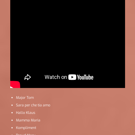
Major Tom
Sara per che tia amo
Hallo Klaus
Mamma Maria
Kompliment