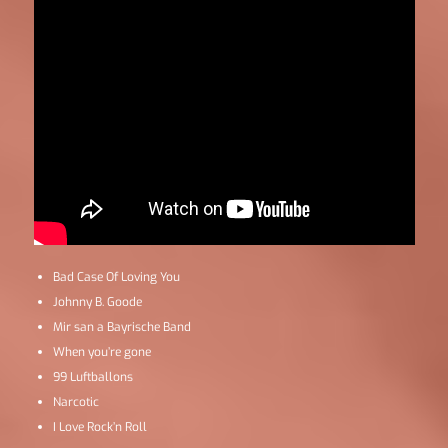
Bad Case Of Loving You
Johnny B. Goode
Mir san a Bayrische Band
When you’re gone
99 Luftballons
Narcotic
I Love Rock’n Roll