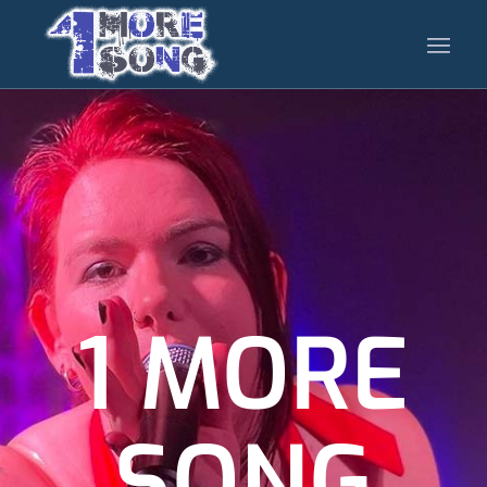
1 MORE
SONG