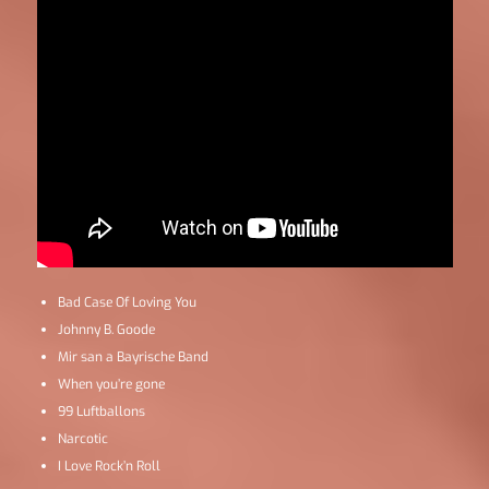
Bad Case Of Loving You
Johnny B. Goode
Mir san a Bayrische Band
When you’re gone
99 Luftballons
Narcotic
I Love Rock’n Roll