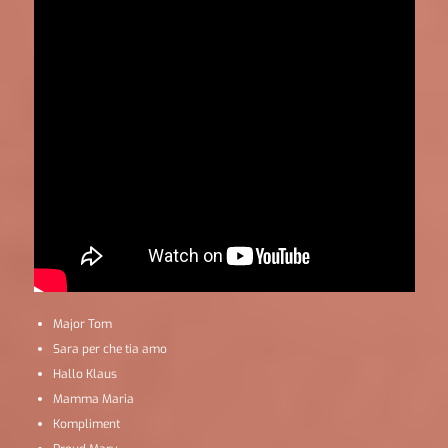
Major Tom
Sara per che tia amo
Hallo Klaus
Mamma Maria
Kompliment