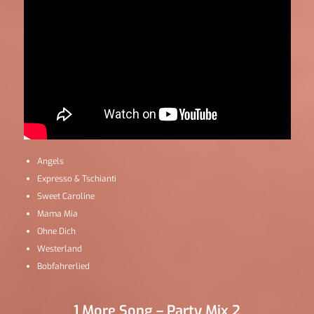
Angels
Expresso & Tschianti
Sweet Caroline
Mama Mia
Ohne Dich
Westerland
Bobfahrerlied
1 More Song – Party Mix 2