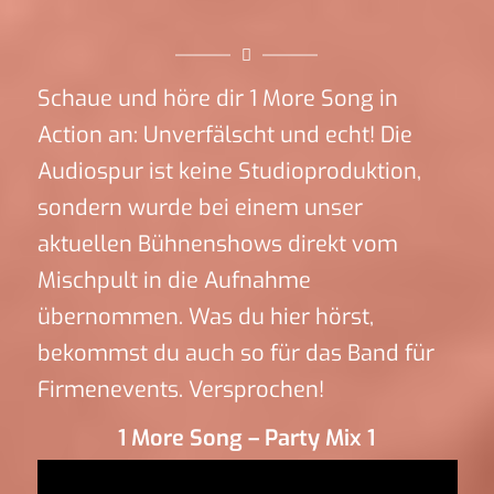
Schaue und höre dir 1 More Song in
Action an: Unverfälscht und echt! Die
Audiospur ist keine Studioproduktion,
sondern wurde bei einem unser
aktuellen Bühnenshows direkt vom
Mischpult in die Aufnahme
übernommen. Was du hier hörst,
bekommst du auch so für das Band für
Firmenevents. Versprochen!
1 More Song – Party Mix 1