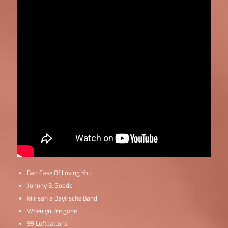
Bad Case Of Loving You
Johnny B. Goode
Mir san a Bayrische Band
When you’re gone
99 Luftballons