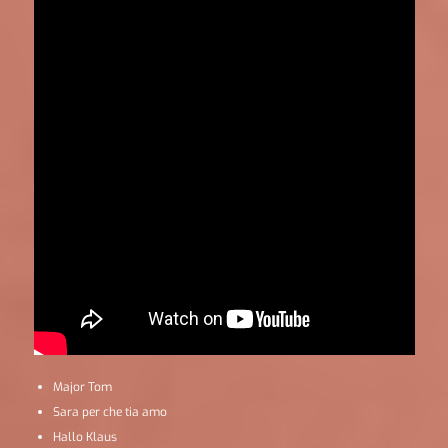
Major Tom
Sara per che tia amo
Hallo Klaus