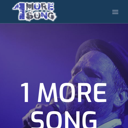
1 MORE
SONG