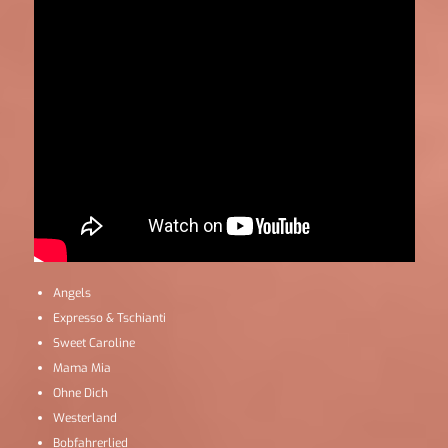
Angels
Expresso & Tschianti
Sweet Caroline
Mama Mia
Ohne Dich
Westerland
Bobfahrerlied