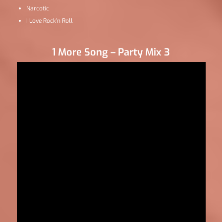
Narcotic
I Love Rock’n Roll
1 More Song – Party Mix 3