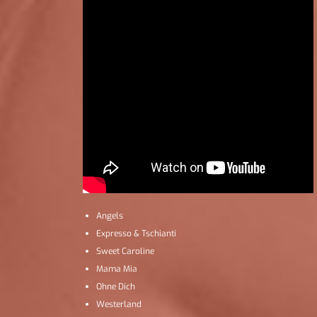
Angels
Expresso & Tschianti
Sweet Caroline
Mama Mia
Ohne Dich
Westerland