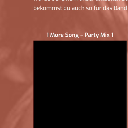
bekommst du auch so für das Band 
1 More Song – Party Mix 1