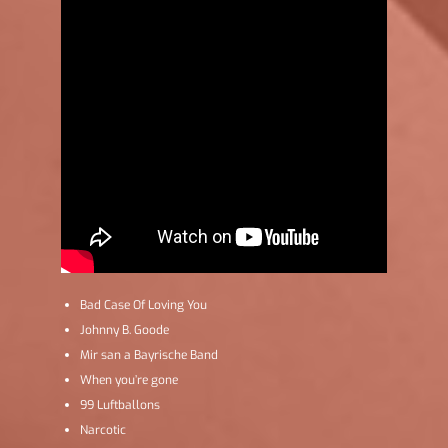
Bad Case Of Loving You
Johnny B. Goode
Mir san a Bayrische Band
When you’re gone
99 Luftballons
Narcotic