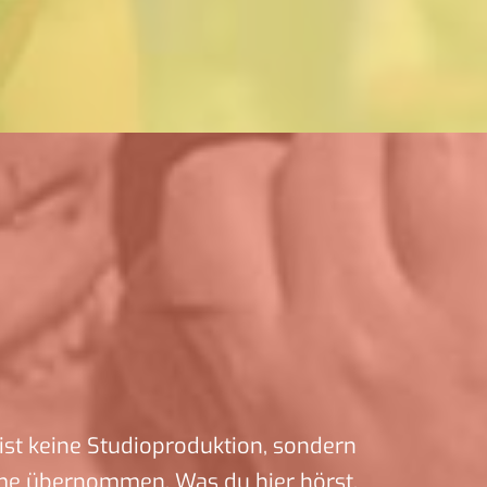
ist keine Studioproduktion, sondern
me übernommen. Was du hier hörst,