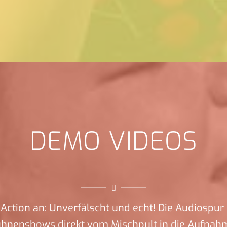
DEMO VIDEOS
Action an: Unverfälscht und echt! Die Audiospur 
ühnenshows direkt vom Mischpult in die Aufnah