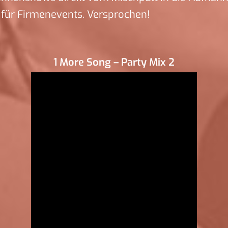
für Firmenevents. Versprochen!
1 More Song – Party Mix 2