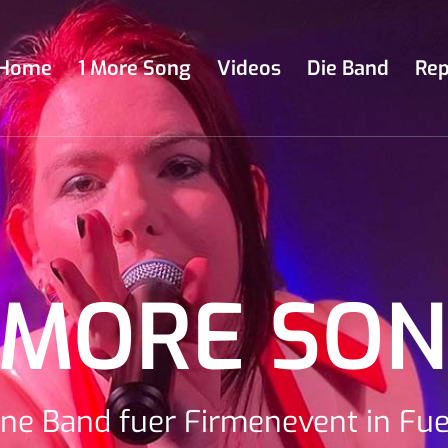
Home
1 More Song
Videos
Die Band
Rep
 MORE SO
ine Band fuer Firmenevent in Fue