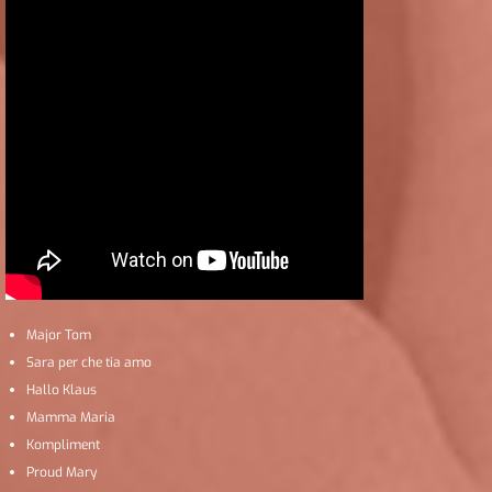
Major Tom
Sara per che tia amo
Hallo Klaus
Mamma Maria
Kompliment
Proud Mary