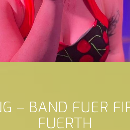
NG – BAND FUER F
FUERTH