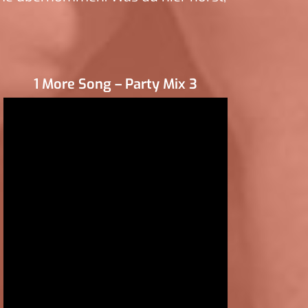
1 More Song – Party Mix 3