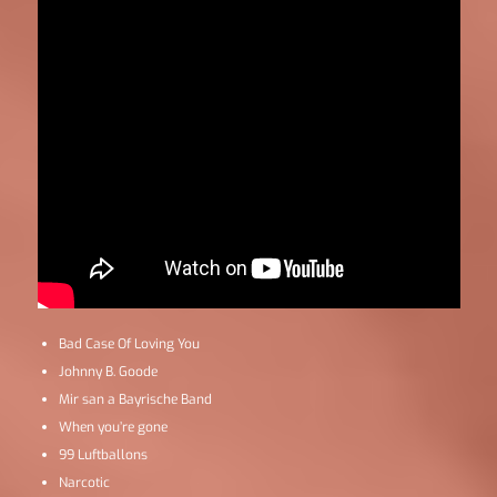
Bad Case Of Loving You
Johnny B. Goode
Mir san a Bayrische Band
When you’re gone
99 Luftballons
Narcotic