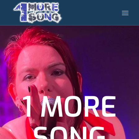
1 MORE
SONG