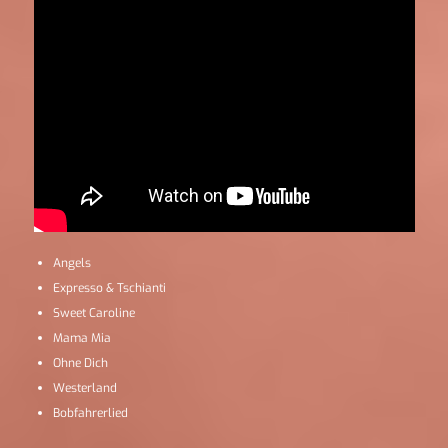
Angels
Expresso & Tschianti
Sweet Caroline
Mama Mia
Ohne Dich
Westerland
Bobfahrerlied