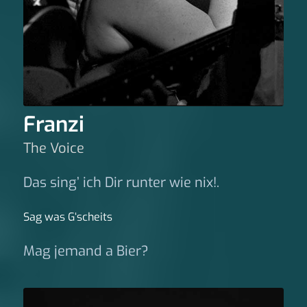
Franzi
The Voice
Das sing’ ich Dir runter wie nix!.
Sag was G‘scheits
Mag jemand a Bier?