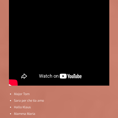
Major Tom
Sara per che tia amo
Hallo Klaus
Mamma Maria