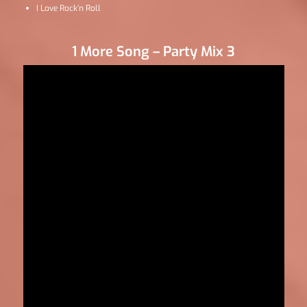
I Love Rock’n Roll
1 More Song – Party Mix 3