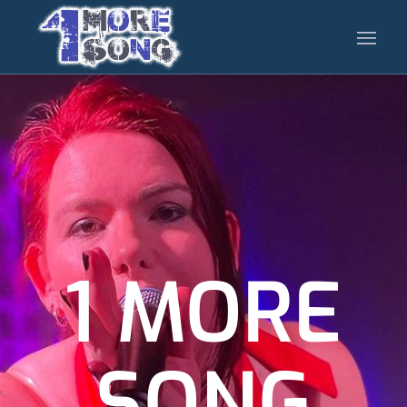
1 MORE
SONG