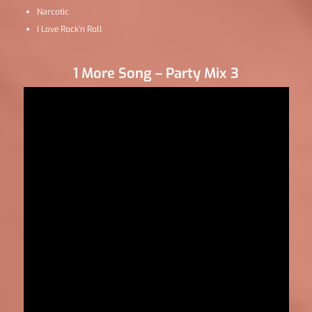
Narcotic
I Love Rock’n Roll
1 More Song – Party Mix 3