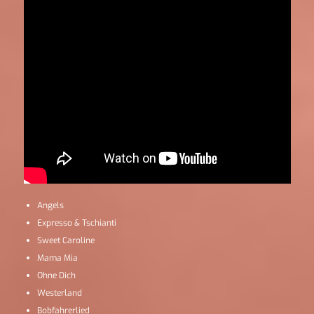
Angels
Expresso & Tschianti
Sweet Caroline
Mama Mia
Ohne Dich
Westerland
Bobfahrerlied