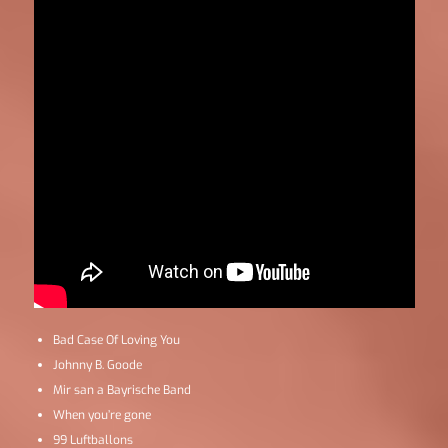
Bad Case Of Loving You
Johnny B. Goode
Mir san a Bayrische Band
When you’re gone
99 Luftballons