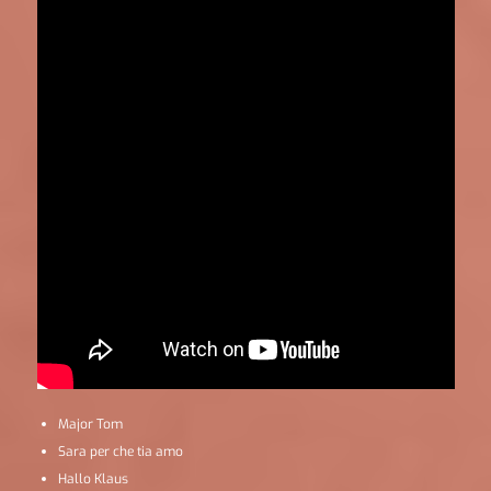
Major Tom
Sara per che tia amo
Hallo Klaus