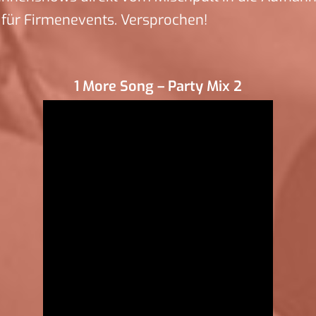
für Firmenevents. Versprochen!
1 More Song – Party Mix 2