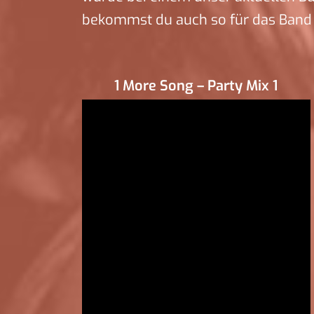
bekommst du auch so für das Band 
1 More Song – Party Mix 1