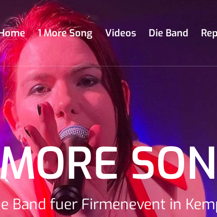
Home
1 More Song
Videos
Die Band
Rep
 MORE SO
ne Band fuer Firmenevent in Kem