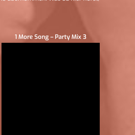
1 More Song – Party Mix 3