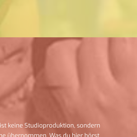
ist keine Studioproduktion, sondern
me übernommen. Was du hier hörst,