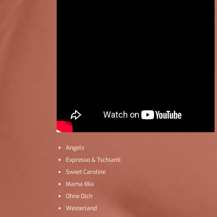
Angels
Expresso & Tschianti
Sweet Caroline
Mama Mia
Ohne Dich
Westerland