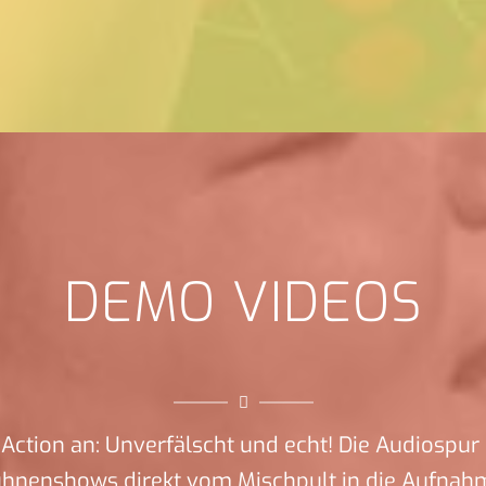
DEMO VIDEOS
Action an: Unverfälscht und echt! Die Audiospur 
ühnenshows direkt vom Mischpult in die Aufnah