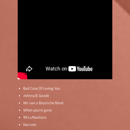
Bad Case Of Loving You
Johnny B. Goode
Mir san a Bayrische Band
When you’re gone
99 Luftballons
Narcotic