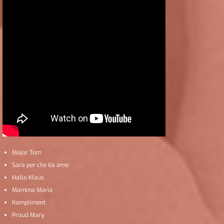
Major Tom
Sara per che tia amo
Hallo Klaus
Mamma Maria
Kompliment
Proud Mary