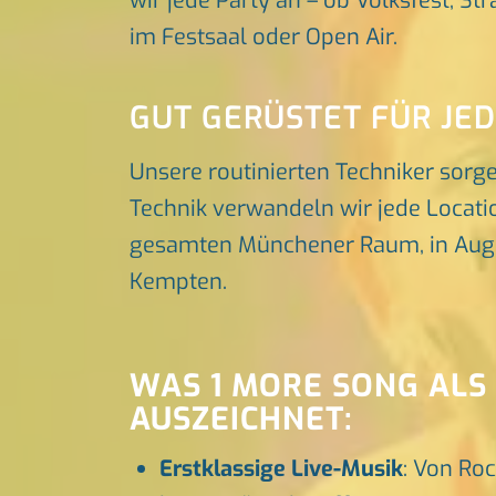
wir jede Party an – ob Volksfest, St
im Festsaal oder Open Air.
GUT GERÜSTET FÜR JE
Unsere routinierten Techniker sorg
Technik verwandeln wir jede Locatio
gesamten Münchener Raum, in Augsbu
Kempten.
WAS 1 MORE SONG ALS
AUSZEICHNET:
Erstklassige Live-Musik
: Von Roc