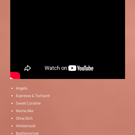
Angels
Expresso & Tschianti
Sweet Caroline
Mama Mia
Ohne Dich
Westerland
Bobfahrerlied