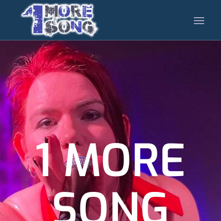
1 MORE
SONG