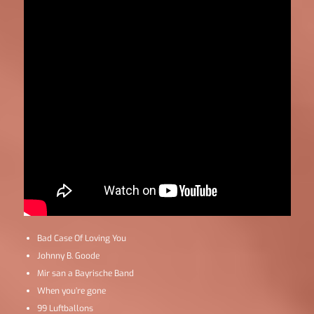
Bad Case Of Loving You
Johnny B. Goode
Mir san a Bayrische Band
When you’re gone
99 Luftballons