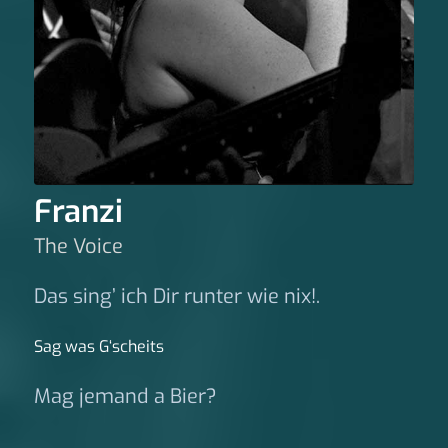
Franzi
The Voice
Das sing’ ich Dir runter wie nix!.
Sag was G‘scheits
Mag jemand a Bier?