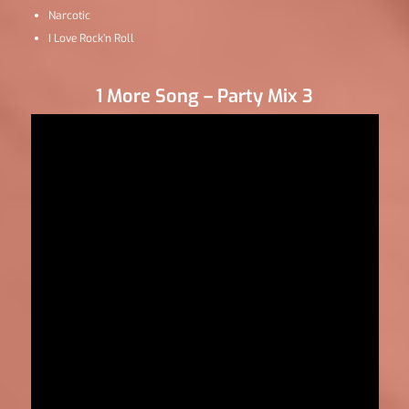
Narcotic
I Love Rock’n Roll
1 More Song – Party Mix 3