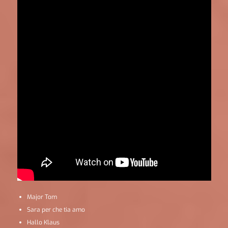
Major Tom
Sara per che tia amo
Hallo Klaus