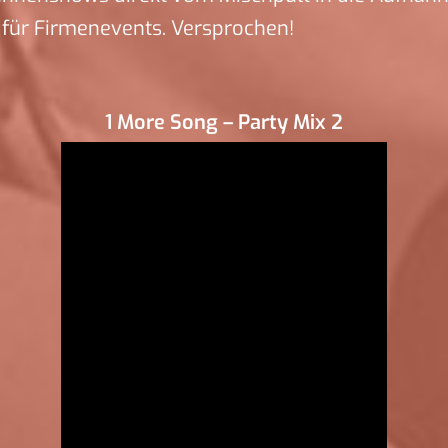
für Firmenevents. Versprochen!
1 More Song – Party Mix 2