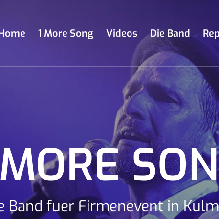
Home
1 More Song
Videos
Die Band
Rep
 MORE SO
e Band fuer Firmenevent in Kul