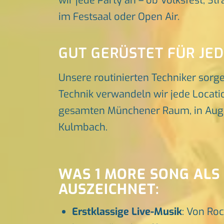
wir jede Party an – ob Volksfest, St
im Festsaal oder Open Air.
GUT GERÜSTET FÜR JE
Unsere routinierten Techniker sorg
Technik verwandeln wir jede Locatio
gesamten Münchener Raum, in Augsbu
Kulmbach.
WAS 1 MORE SONG ALS
AUSZEICHNET:
Erstklassige Live-Musik
: Von Roc