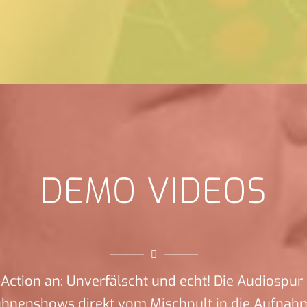
DEMO VIDEOS
Action an: Unverfälscht und echt! Die Audiospur 
ühnenshows direkt vom Mischpult in die Aufnah