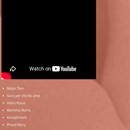
Major Tom
Sara per che tia amo
Hallo Klaus
Mamma Maria
Kompliment
Proud Mary