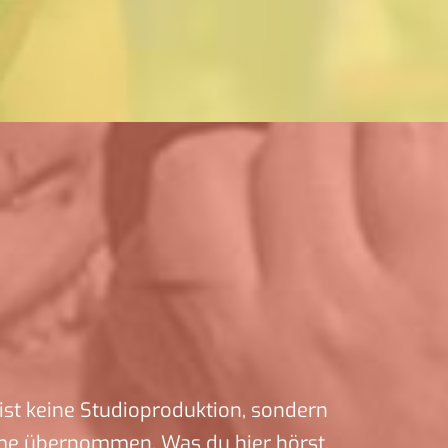
ist keine Studioproduktion, sondern
me übernommen. Was du hier hörst,