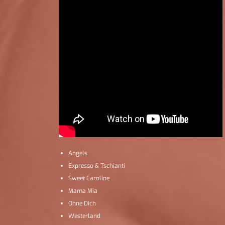
Angels
Expresso & Tschianti
Sweet Caroline
Mama Mia
Ohne Dich
Westerland