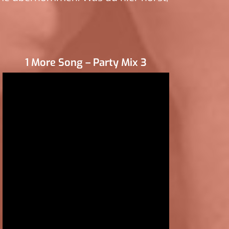
1 More Song – Party Mix 3