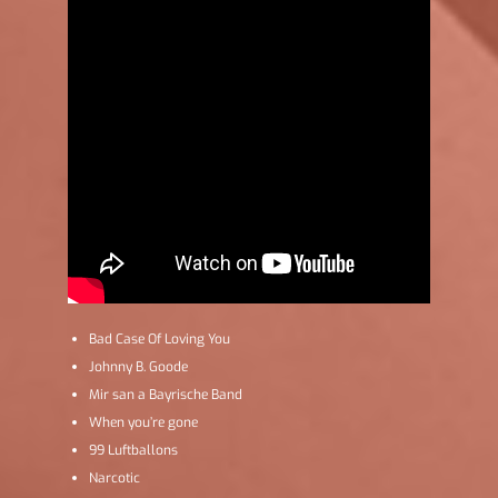
Bad Case Of Loving You
Johnny B. Goode
Mir san a Bayrische Band
When you’re gone
99 Luftballons
Narcotic