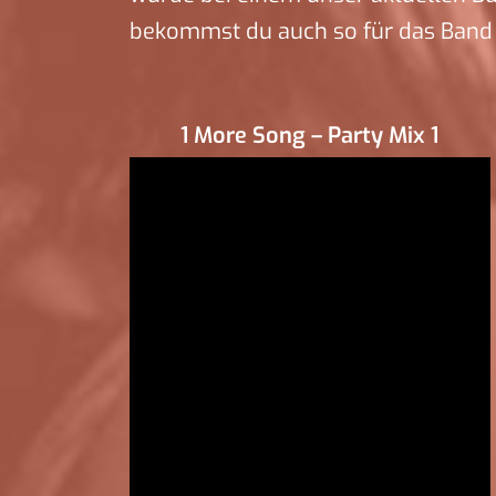
bekommst du auch so für das Band 
1 More Song – Party Mix 1