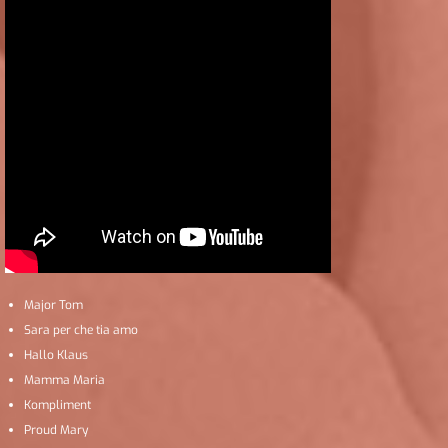
Major Tom
Sara per che tia amo
Hallo Klaus
Mamma Maria
Kompliment
Proud Mary