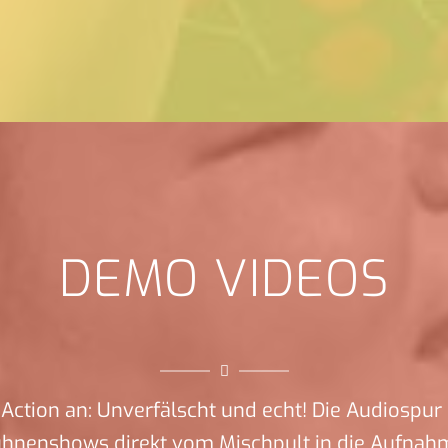
DEMO VIDEOS
Action an: Unverfälscht und echt! Die Audiospur 
ühnenshows direkt vom Mischpult in die Aufnah