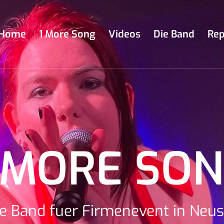
Home
1 More Song
Videos
Die Band
Rep
 MORE SO
e Band fuer Firmenevent in Neu