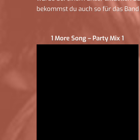
bekommst du auch so für das Band 
1 More Song – Party Mix 1