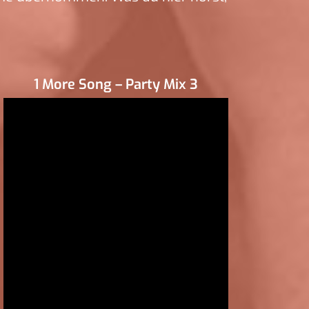
1 More Song – Party Mix 3