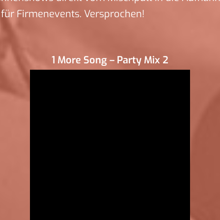
für Firmenevents. Versprochen!
1 More Song – Party Mix 2