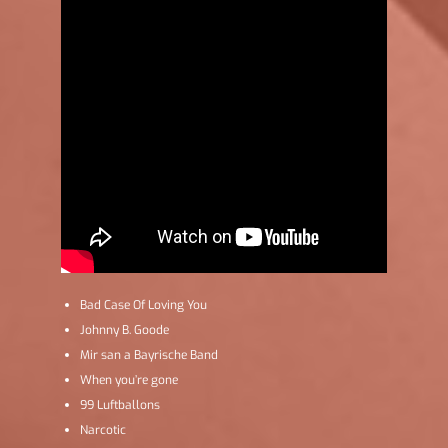
Bad Case Of Loving You
Johnny B. Goode
Mir san a Bayrische Band
When you’re gone
99 Luftballons
Narcotic