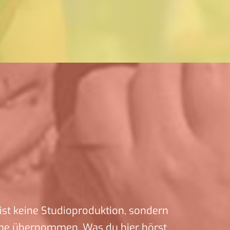
ist keine Studioproduktion, sondern
me übernommen. Was du hier hörst,