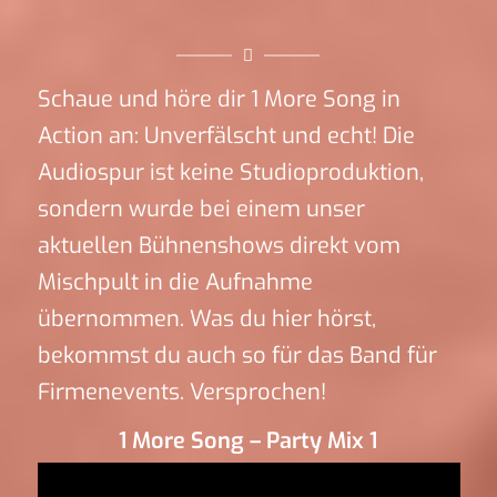
Schaue und höre dir 1 More Song in
Action an: Unverfälscht und echt! Die
Audiospur ist keine Studioproduktion,
sondern wurde bei einem unser
aktuellen Bühnenshows direkt vom
Mischpult in die Aufnahme
übernommen. Was du hier hörst,
bekommst du auch so für das Band für
Firmenevents. Versprochen!
1 More Song – Party Mix 1