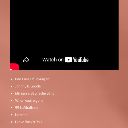
Bad Case Of Loving You
Johnny B. Goode
Mir san a Bayrische Band
When you’re gone
99 Luftballons
Narcotic
I Love Rock’n Roll