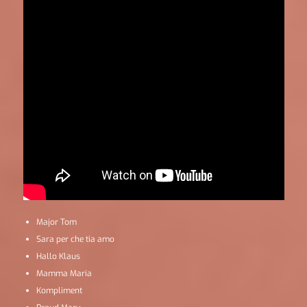
Major Tom
Sara per che tia amo
Hallo Klaus
Mamma Maria
Kompliment