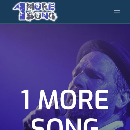
1 MORE
SONG