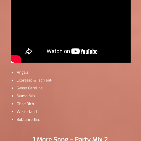
Angels
Expresso & Tschianti
Sweet Caroline
Mama Mia
Ohne Dich
Westerland
Bobfahrerlied
1 More Song – Party Mix 2