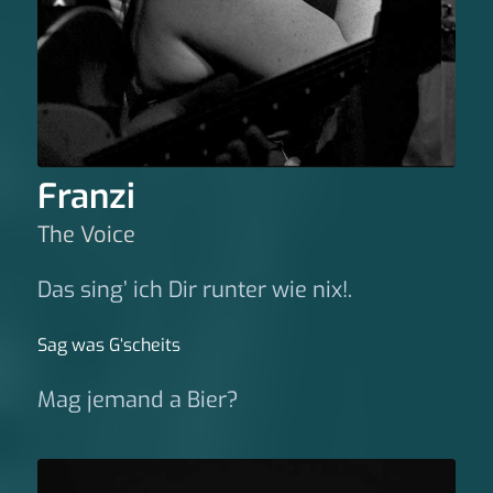
Franzi
The Voice
Das sing’ ich Dir runter wie nix!.
Sag was G‘scheits
Mag jemand a Bier?