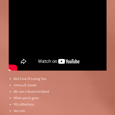
Bad Case Of Loving You
Johnny B. Goode
Mir san a Bayrische Band
When you’re gone
99 Luftballons
Narcotic