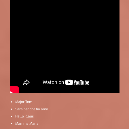
Major Tom
Sara per che tia amo
Hallo Klaus
Mamma Maria