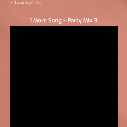
I Love Rock’n Roll
1 More Song – Party Mix 3