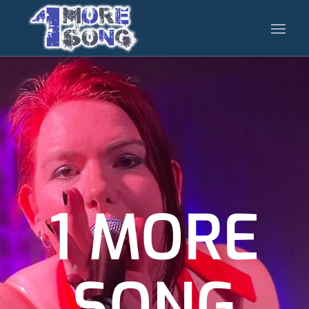
1 MORE
SONG