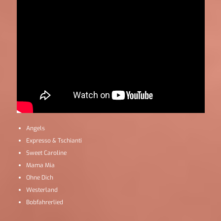
Angels
Expresso & Tschianti
Sweet Caroline
Mama Mia
Ohne Dich
Westerland
Bobfahrerlied