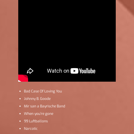
Bad Case Of Loving You
Johnny B. Goode
Mir san a Bayrische Band
When you’re gone
99 Luftballons
Narcotic