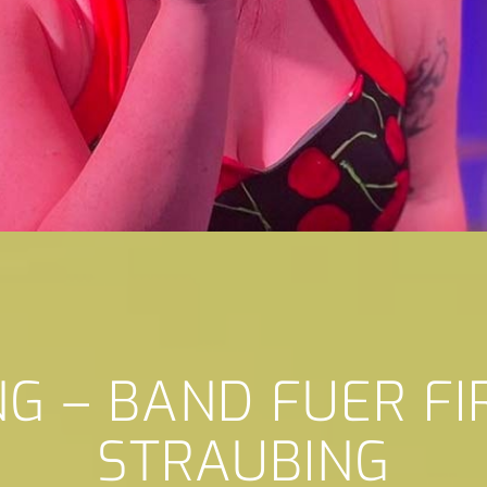
NG – BAND FUER F
STRAUBING