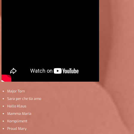
Major Tom
Sara per che tia amo
Hallo Klaus
Mamma Maria
Kompliment
Proud Mary