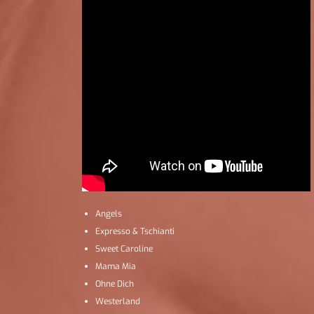
Angels
Expresso & Tschianti
Sweet Caroline
Mama Mia
Ohne Dich
Westerland