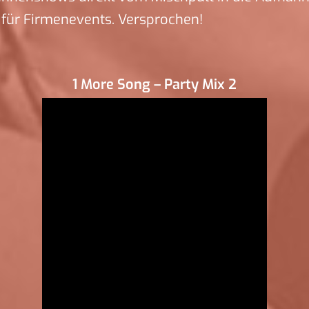
für Firmenevents. Versprochen!
1 More Song – Party Mix 2