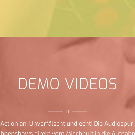
DEMO VIDEOS
Action an: Unverfälscht und echt! Die Audiospur 
ühnenshows direkt vom Mischpult in die Aufnah