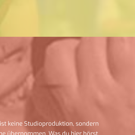
ist keine Studioproduktion, sondern
me übernommen. Was du hier hörst,