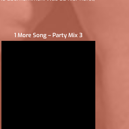
1 More Song – Party Mix 3