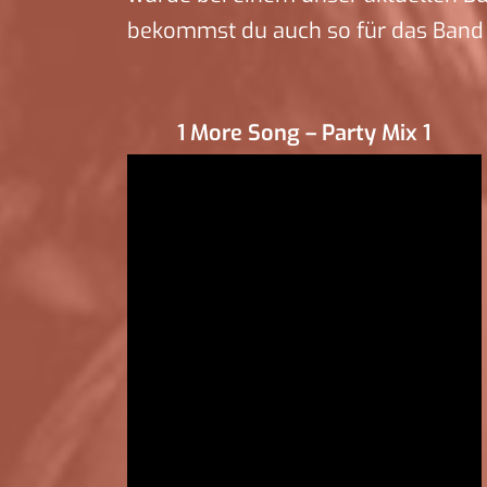
bekommst du auch so für das Band 
1 More Song – Party Mix 1