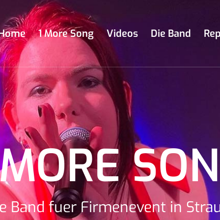
Home
1 More Song
Videos
Die Band
Rep
 MORE SO
e Band fuer Firmenevent in Stra