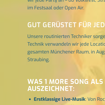
wir jede Party an – ob Volksfest, St
im Festsaal oder Open Air.
GUT GERÜSTET FÜR JE
Unsere routinierten Techniker sorg
Technik verwandeln wir jede Locatio
gesamten Münchener Raum, in Augsbu
Straubing.
WAS 1 MORE SONG ALS
AUSZEICHNET:
Erstklassige Live-Musik
: Von Roc