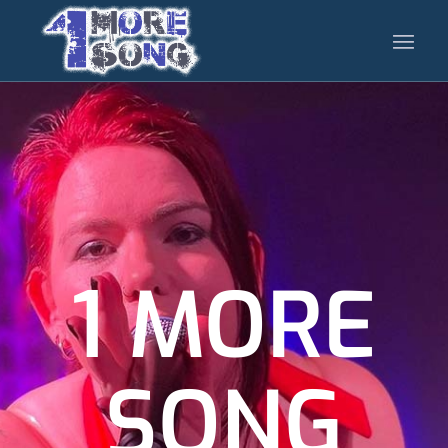
1 MORE
SONG