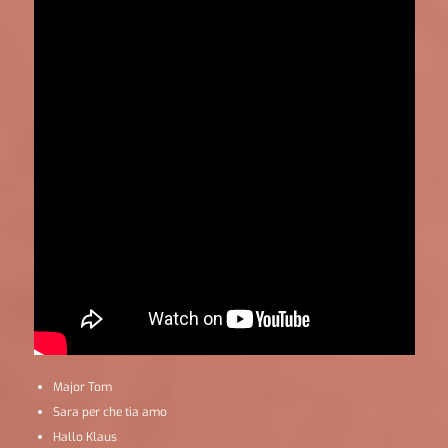
Major Tom
Sara per che tia amo
Hallo Klaus