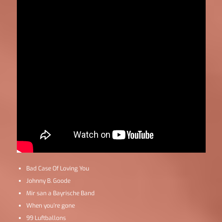
Bad Case Of Loving You
Johnny B. Goode
Mir san a Bayrische Band
When you’re gone
99 Luftballons