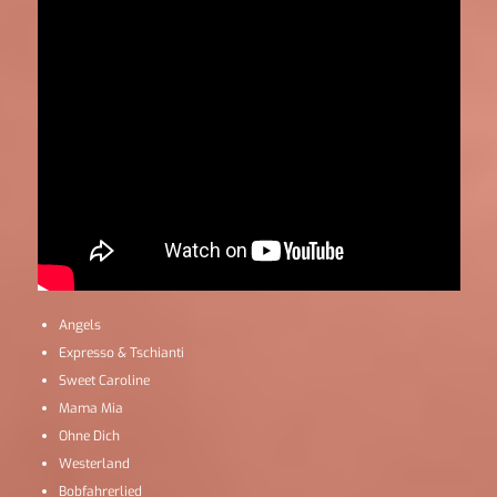
Angels
Expresso & Tschianti
Sweet Caroline
Mama Mia
Ohne Dich
Westerland
Bobfahrerlied