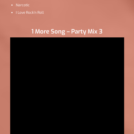
Narcotic
I Love Rock’n Roll
1 More Song – Party Mix 3