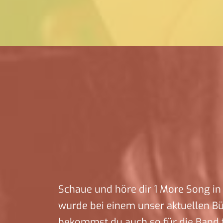
Schaue und höre dir 1 More Song in 
wurde bei einem unser aktuellen B
bekommst du auch so für die Band 