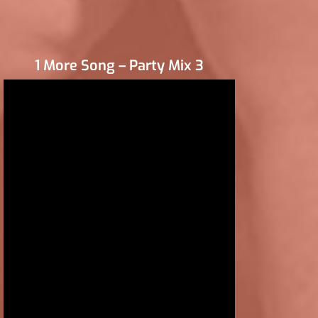
1 More Song – Party Mix 3