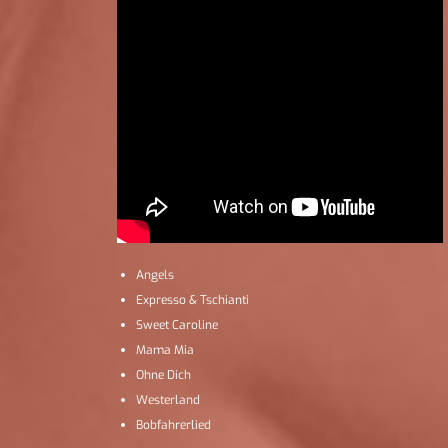
Angels
Expresso & Tschianti
Sweet Caroline
Mama Mia
Ohne Dich
Westerland
Bobfahrerlied