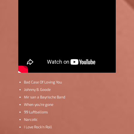
Bad Case Of Loving You
Johnny B. Goode
Mir san a Bayrische Band
When you’re gone
99 Luftballons
Narcotic
I Love Rock’n Roll