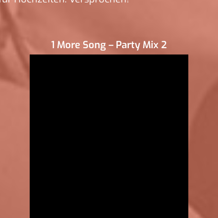
1 More Song – Party Mix 2