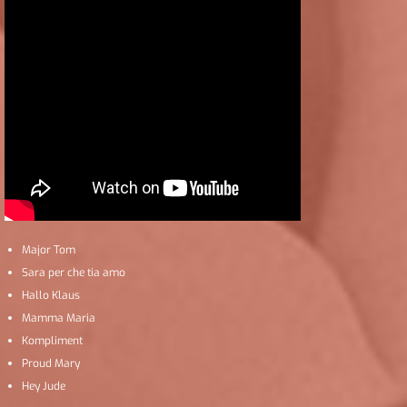
Major Tom
Sara per che tia amo
Hallo Klaus
Mamma Maria
Kompliment
Proud Mary
Hey Jude