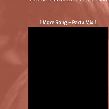
1 More Song – Party Mix 1