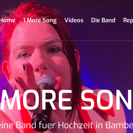
Home
1 More Song
Videos
Die Band
Rep
 MORE SO
ine Band fuer Hochzeit in Bamb