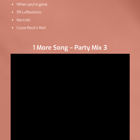
When you’re gone
99 Luftballons
Narcotic
I Love Rock’n Roll
1 More Song – Party Mix 3