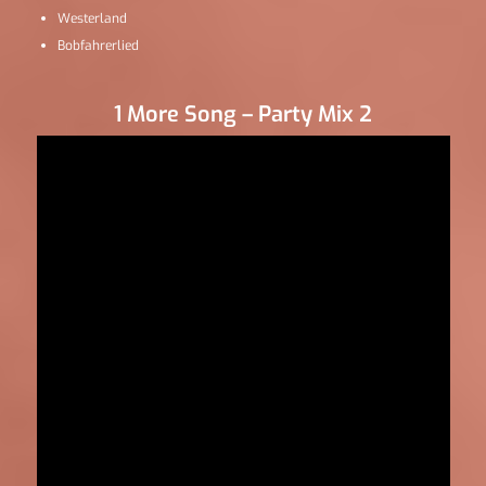
Westerland
Bobfahrerlied
1 More Song – Party Mix 2