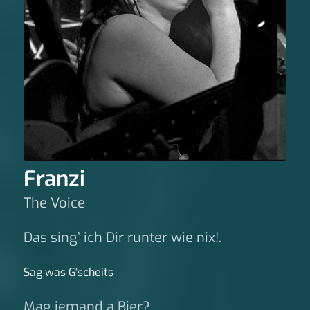
Franzi
The Voice
Das sing’ ich Dir runter wie nix!.
Sag was G‘scheits
Mag jemand a Bier?