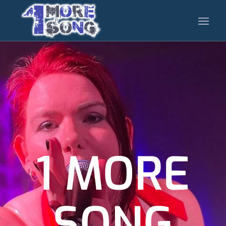
1 MORE
SONG