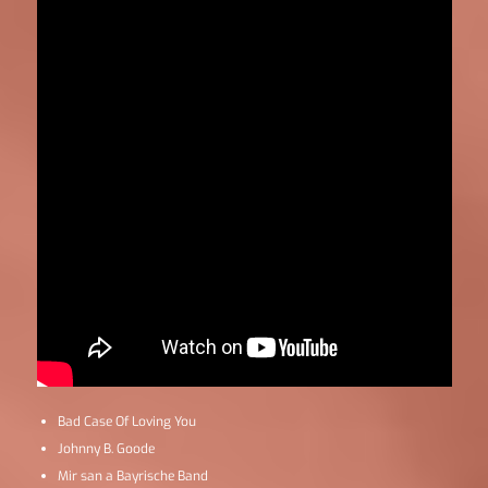
Bad Case Of Loving You
Johnny B. Goode
Mir san a Bayrische Band