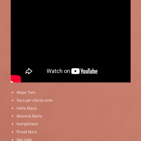
Major Tom
Sara per che tia amo
Hallo Klaus
Mamma Maria
Kompliment
Proud Mary
Hey Jude