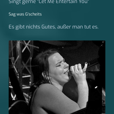
Singt gerne "Let Me Entertain You"
Sag was G‘scheits
Es gibt nichts Gutes, außer man tut es.