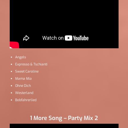
Angels
Expresso & Tschianti
Sweet Caroline
Mama Mia
Ohne Dich
Westerland
Bobfahrerlied
1 More Song – Party Mix 2