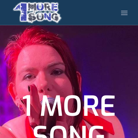
1 MORE
SONG