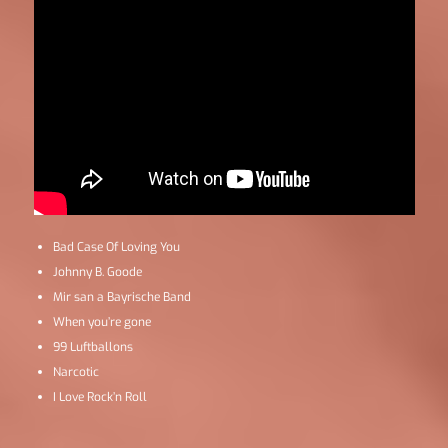
Bad Case Of Loving You
Johnny B. Goode
Mir san a Bayrische Band
When you’re gone
99 Luftballons
Narcotic
I Love Rock’n Roll