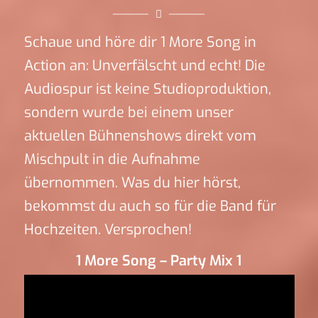
Schaue und höre dir 1 More Song in
Action an: Unverfälscht und echt! Die
Audiospur ist keine Studioproduktion,
sondern wurde bei einem unser
aktuellen Bühnenshows direkt vom
Mischpult in die Aufnahme
übernommen. Was du hier hörst,
bekommst du auch so für die Band für
Hochzeiten. Versprochen!
1 More Song – Party Mix 1