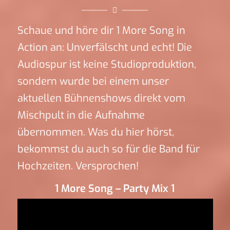
Schaue und höre dir 1 More Song in
Action an: Unverfälscht und echt! Die
Audiospur ist keine Studioproduktion,
sondern wurde bei einem unser
aktuellen Bühnenshows direkt vom
Mischpult in die Aufnahme
übernommen. Was du hier hörst,
bekommst du auch so für die Band für
Hochzeiten. Versprochen!
1 More Song – Party Mix 1