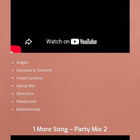
Angels
Expresso & Tschianti
Sweet Caroline
Mama Mia
Ohne Dich
Westerland
Bobfahrerlied
1 More Song – Party Mix 2