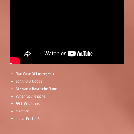
Bad Case Of Loving You
Johnny B. Goode
Mir san a Bayrische Band
When you’re gone
99 Luftballons
Narcotic
I Love Rock’n Roll