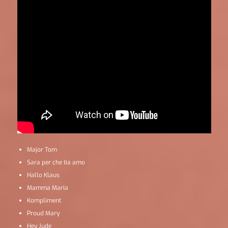
Major Tom
Sara per che tia amo
Hallo Klaus
Mamma Maria
Kompliment
Proud Mary
Hey Jude