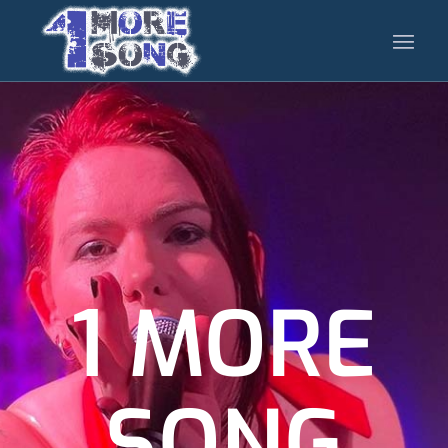
1 MORE
SONG