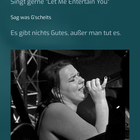
Singt gerne "Let Me Entertain You"
Sag was G‘scheits
Es gibt nichts Gutes, außer man tut es.