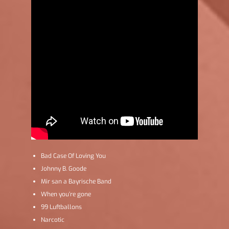
Bad Case Of Loving You
Johnny B. Goode
Mir san a Bayrische Band
When you’re gone
99 Luftballons
Narcotic