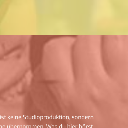
ist keine Studioproduktion, sondern
me übernommen. Was du hier hörst,