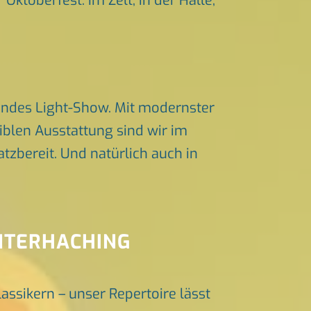
Oktoberfest. Im Zelt, in der Halle,
endes Light-Show. Mit modernster
iblen Ausstattung sind wir im
zbereit. Und natürlich auch in
UNTERHACHING
lassikern – unser Repertoire lässt