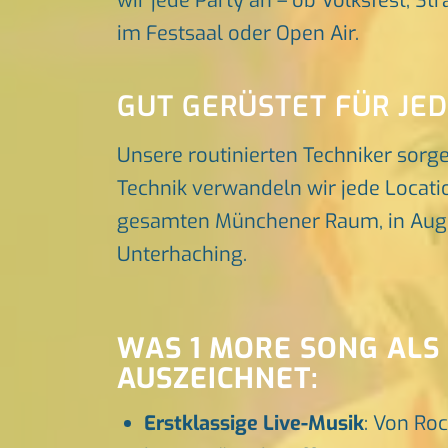
wir jede Party an – ob Volksfest, St
im Festsaal oder Open Air.
GUT GERÜSTET FÜR JE
Unsere routinierten Techniker sorg
Technik verwandeln wir jede Locatio
gesamten Münchener Raum, in Augsbu
Unterhaching.
WAS 1 MORE SONG ALS
AUSZEICHNET:
Erstklassige Live-Musik
: Von Roc