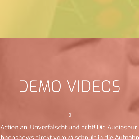
DEMO VIDEOS
Action an: Unverfälscht und echt! Die Audiospur 
ühnenshows direkt vom Mischpult in die Aufnah