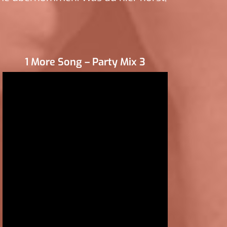
1 More Song – Party Mix 3