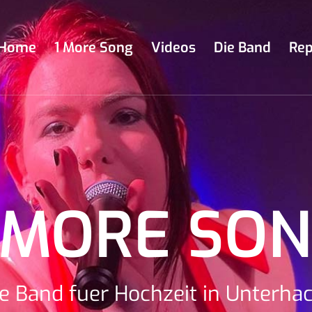
Home
1 More Song
Videos
Die Band
Rep
 MORE SO
e Band fuer Hochzeit in Unterha