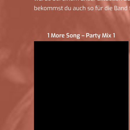
bekommst du auch so für die Band 
1 More Song – Party Mix 1