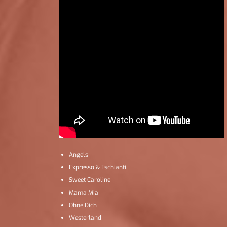
Angels
Expresso & Tschianti
Sweet Caroline
Mama Mia
Ohne Dich
Westerland