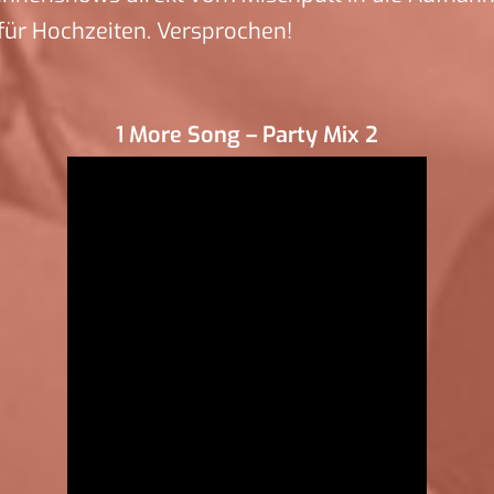
für Hochzeiten. Versprochen!
1 More Song – Party Mix 2