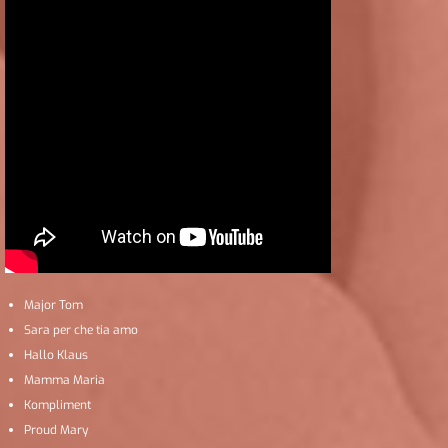
Major Tom
Sara per che tia amo
Hallo Klaus
Mamma Maria
Kompliment
Proud Mary