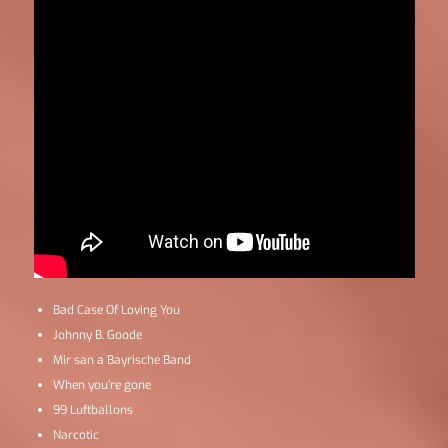
Bad Case Of Loving You
Johnny B. Goode
Mir san a Bayrische Band
When you’re gone
99 Luftballons
Narcotic