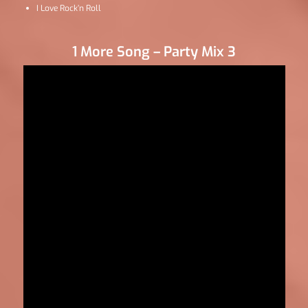
I Love Rock’n Roll
1 More Song – Party Mix 3