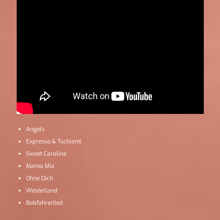
Angels
Expresso & Tschianti
Sweet Caroline
Mama Mia
Ohne Dich
Westerland
Bobfahrerlied