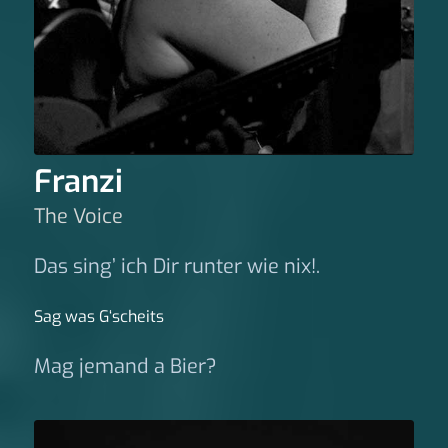
Franzi
The Voice
Das sing’ ich Dir runter wie nix!.
Sag was G‘scheits
Mag jemand a Bier?