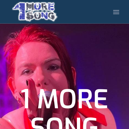
1 MORE
SONG