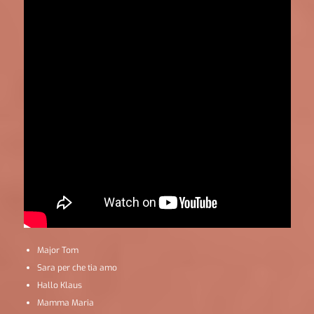
Major Tom
Sara per che tia amo
Hallo Klaus
Mamma Maria