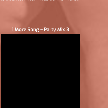
1 More Song – Party Mix 3