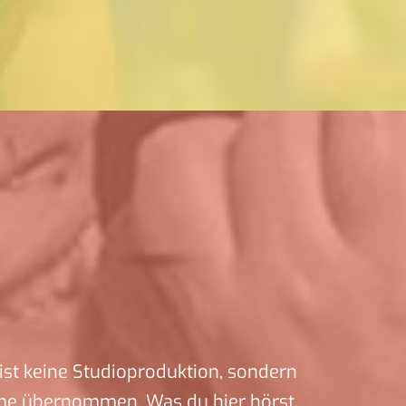
ist keine Studioproduktion, sondern
me übernommen. Was du hier hörst,