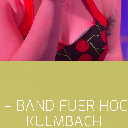
 – BAND FUER HO
KULMBACH