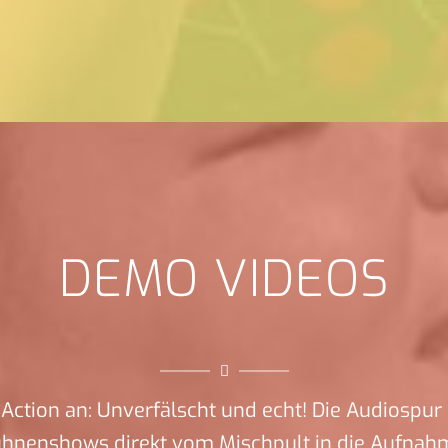
DEMO VIDEOS
Action an: Unverfälscht und echt! Die Audiospur 
ühnenshows direkt vom Mischpult in die Aufnah