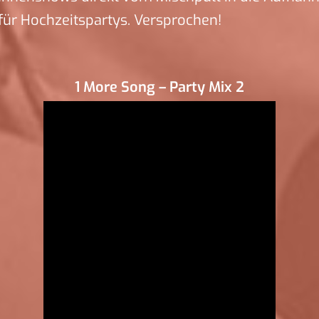
ür Hochzeitspartys. Versprochen!
1 More Song – Party Mix 2