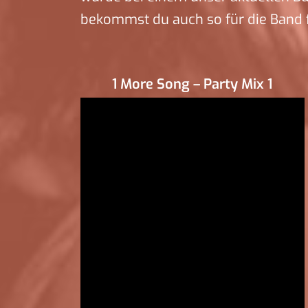
bekommst du auch so für die Band f
1 More Song – Party Mix 1