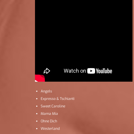
Angels
Expresso & Tschianti
Sweet Caroline
Mama Mia
Ohne Dich
Westerland