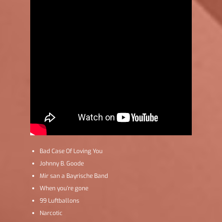
Bad Case Of Loving You
Johnny B. Goode
Mir san a Bayrische Band
When you’re gone
99 Luftballons
Narcotic