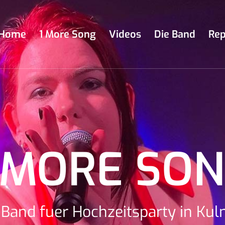
Home
1 More Song
Videos
Die Band
Rep
 MORE SO
 Band fuer Hochzeitsparty in Ku