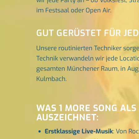
wir jede Party an – ob Volksfest, St
im Festsaal oder Open Air.
GUT GERÜSTET FÜR JE
Unsere routinierten Techniker sorg
Technik verwandeln wir jede Locatio
gesamten Münchener Raum, in Augsbu
Kulmbach.
WAS 1 MORE SONG ALS
AUSZEICHNET:
Erstklassige Live-Musik
: Von Roc