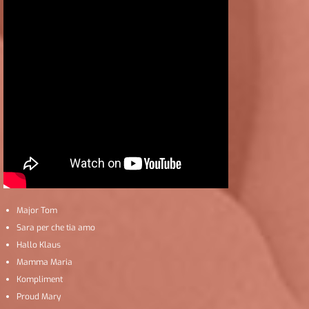
Major Tom
Sara per che tia amo
Hallo Klaus
Mamma Maria
Kompliment
Proud Mary