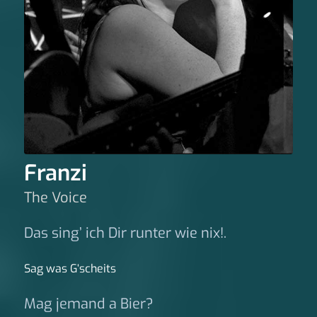
Franzi
The Voice
Das sing’ ich Dir runter wie nix!.
Sag was G‘scheits
Mag jemand a Bier?