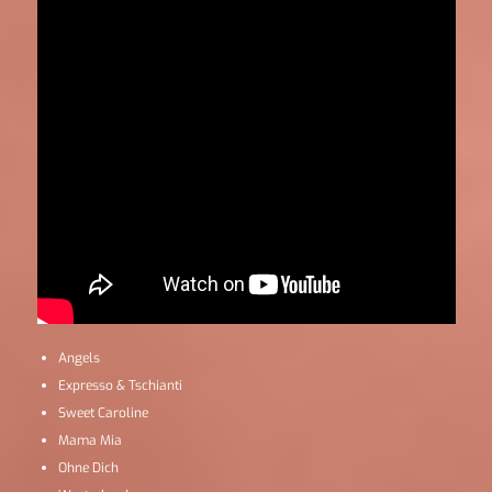
Angels
Expresso & Tschianti
Sweet Caroline
Mama Mia
Ohne Dich