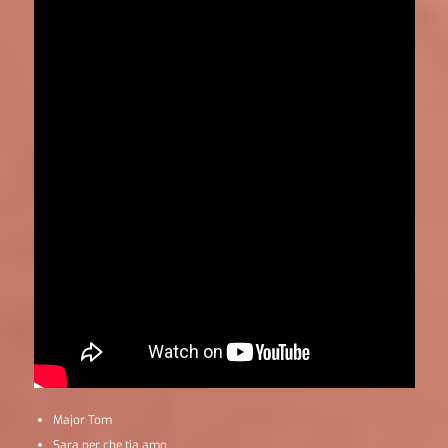
Major Tom
Sara per che tia amo