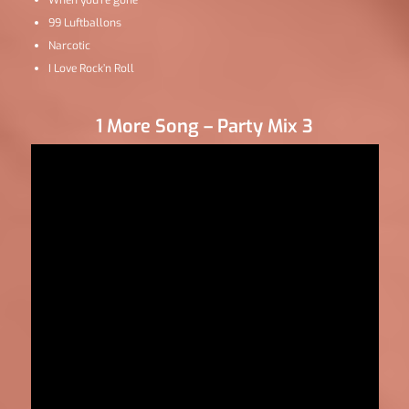
When you’re gone
99 Luftballons
Narcotic
I Love Rock’n Roll
1 More Song – Party Mix 3