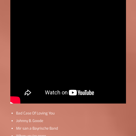
Bad Case Of Loving You
Johnny B. Goode
Mir san a Bayrische Band