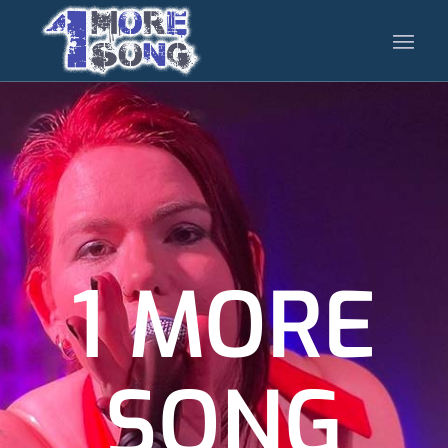
1 MORE
SONG