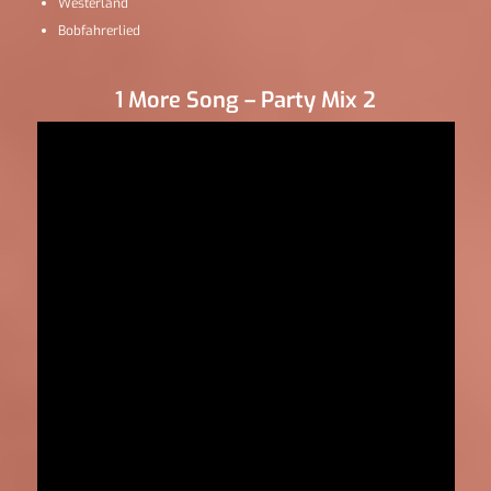
Westerland
Bobfahrerlied
1 More Song – Party Mix 2