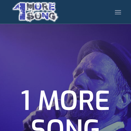
1 MORE
SONG