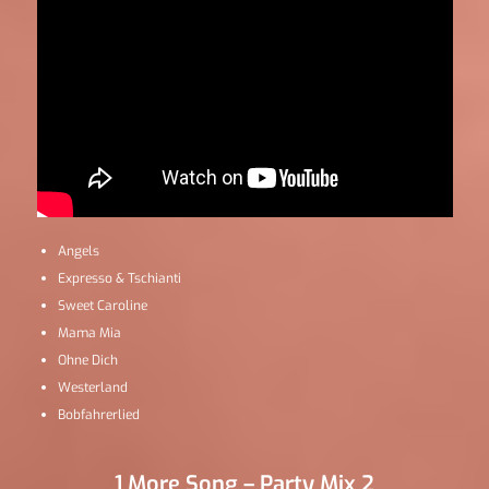
Angels
Expresso & Tschianti
Sweet Caroline
Mama Mia
Ohne Dich
Westerland
Bobfahrerlied
1 More Song – Party Mix 2