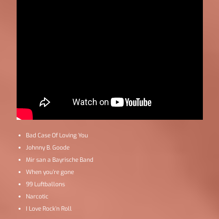
Bad Case Of Loving You
Johnny B. Goode
Mir san a Bayrische Band
When you’re gone
99 Luftballons
Narcotic
I Love Rock’n Roll