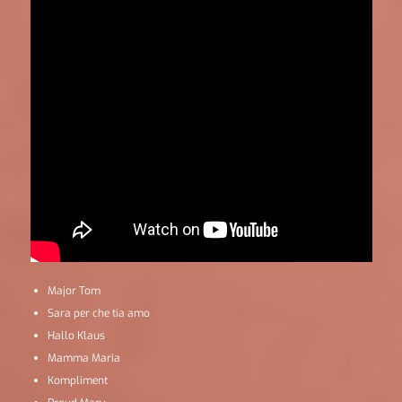
Major Tom
Sara per che tia amo
Hallo Klaus
Mamma Maria
Kompliment