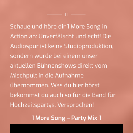
Schaue und höre dir 1 More Song in
Action an: Unverfälscht und echt! Die
Audiospur ist keine Studioproduktion,
sondern wurde bei einem unser
aktuellen Bühnenshows direkt vom
Mischpult in die Aufnahme
übernommen. Was du hier hörst,
bekommst du auch so für die Band für
Hochzeitspartys. Versprochen!
1 More Song – Party Mix 1