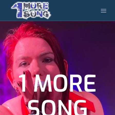
1 MORE
SONG