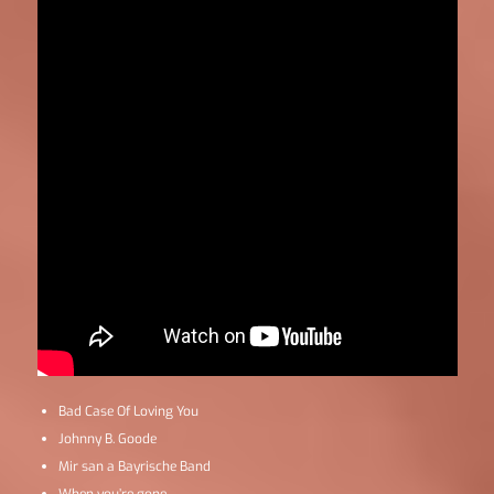
Bad Case Of Loving You
Johnny B. Goode
Mir san a Bayrische Band