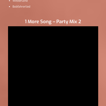
Westerland
Bobfahrerlied
1 More Song – Party Mix 2