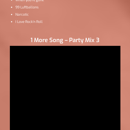
When you’re gone
99 Luftballons
Narcotic
I Love Rock’n Roll
1 More Song – Party Mix 3