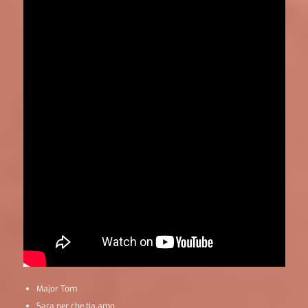
Major Tom
Sara per che tia amo