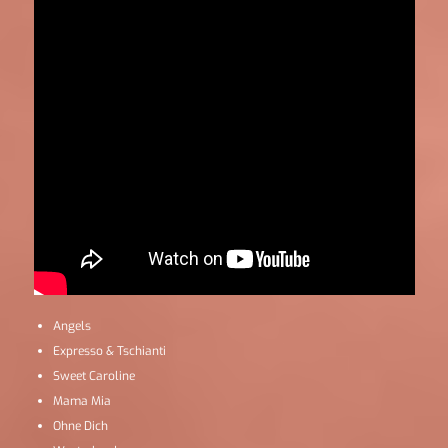
Angels
Expresso & Tschianti
Sweet Caroline
Mama Mia
Ohne Dich