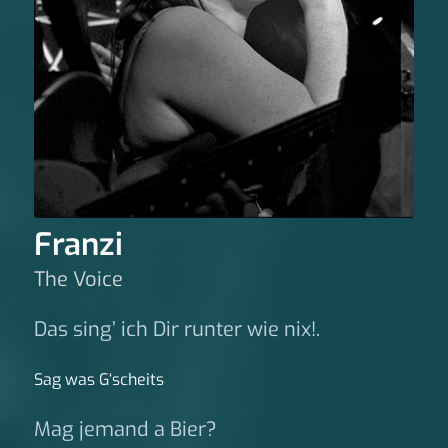
Franzi
The Voice
Das sing’ ich Dir runter wie nix!.
Sag was G‘scheits
Mag jemand a Bier?