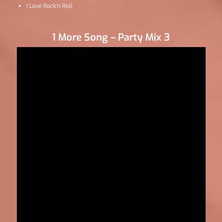
I Love Rock’n Roll
1 More Song – Party Mix 3