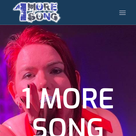
1 MORE
SONG