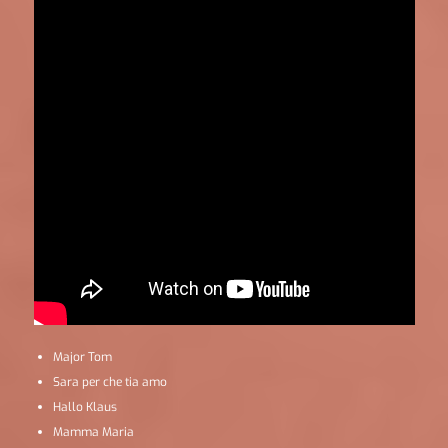
Major Tom
Sara per che tia amo
Hallo Klaus
Mamma Maria