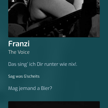
Franzi
The Voice
Das sing’ ich Dir runter wie nix!.
Sag was G‘scheits
Mag jemand a Bier?