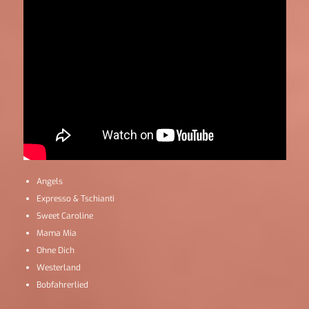
Angels
Expresso & Tschianti
Sweet Caroline
Mama Mia
Ohne Dich
Westerland
Bobfahrerlied