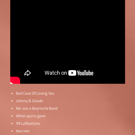
Bad Case Of Loving You
Johnny B. Goode
Mir san a Bayrische Band
When you’re gone
99 Luftballons
Narcotic