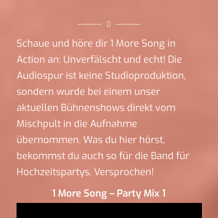
Schaue und höre dir 1 More Song in
Action an: Unverfälscht und echt! Die
Audiospur ist keine Studioproduktion,
sondern wurde bei einem unser
aktuellen Bühnenshows direkt vom
Mischpult in die Aufnahme
übernommen. Was du hier hörst,
bekommst du auch so für die Band für
Hochzeitspartys. Versprochen!
1 More Song – Party Mix 1