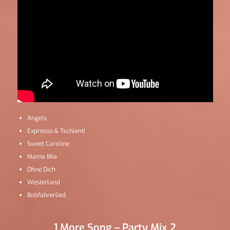
Angels
Expresso & Tschianti
Sweet Caroline
Mama Mia
Ohne Dich
Westerland
Bobfahrerlied
1 More Song – Party Mix 2