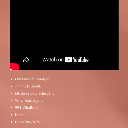
Bad Case Of Loving You
Johnny B. Goode
Mir san a Bayrische Band
When you’re gone
99 Luftballons
Narcotic
I Love Rock’n Roll