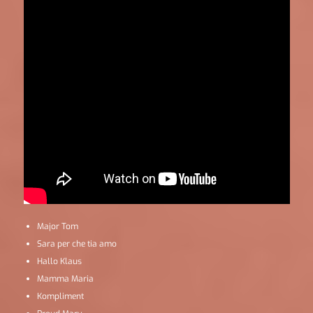
Major Tom
Sara per che tia amo
Hallo Klaus
Mamma Maria
Kompliment