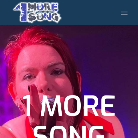
1 MORE
SONG