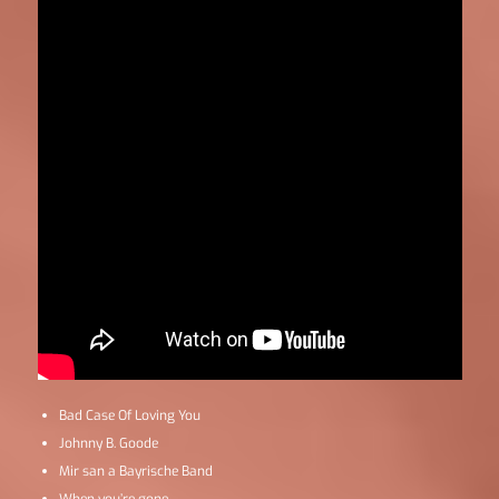
Bad Case Of Loving You
Johnny B. Goode
Mir san a Bayrische Band