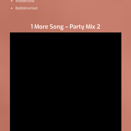
Westerland
Bobfahrerlied
1 More Song – Party Mix 2