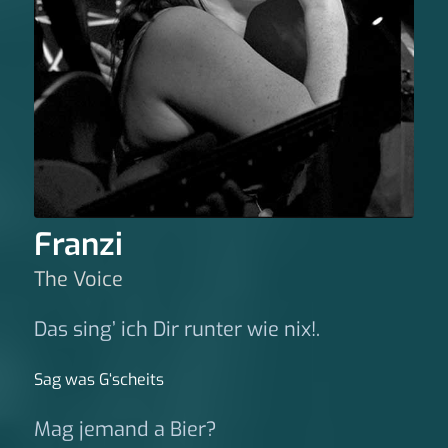
Franzi
The Voice
Das sing’ ich Dir runter wie nix!.
Sag was G‘scheits
Mag jemand a Bier?