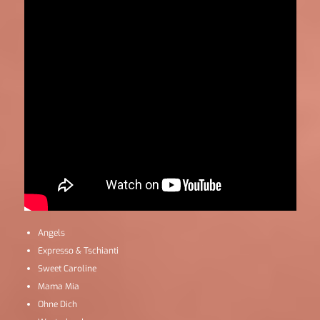
Angels
Expresso & Tschianti
Sweet Caroline
Mama Mia
Ohne Dich