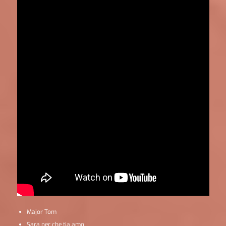
Major Tom
Sara per che tia amo