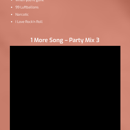
When you’re gone
99 Luftballons
Narcotic
I Love Rock’n Roll
1 More Song – Party Mix 3