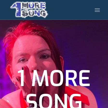
1 MORE
SONG