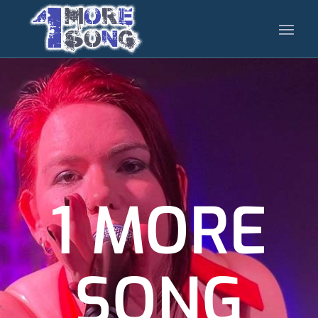
1 MORE
SONG