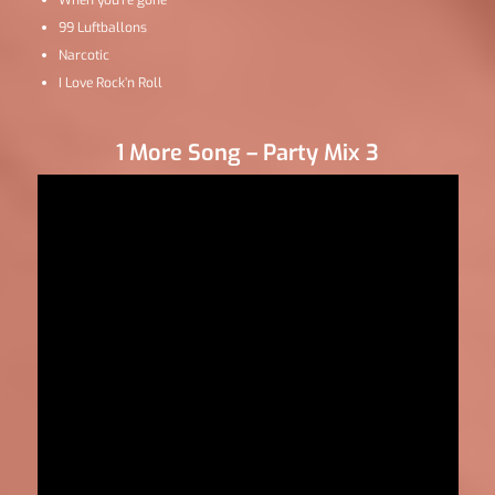
When you’re gone
99 Luftballons
Narcotic
I Love Rock’n Roll
1 More Song – Party Mix 3