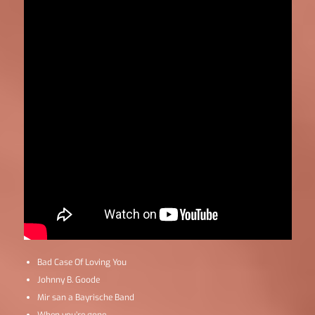
Bad Case Of Loving You
Johnny B. Goode
Mir san a Bayrische Band