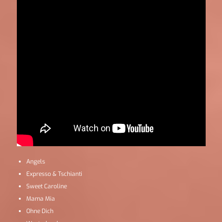
Angels
Expresso & Tschianti
Sweet Caroline
Mama Mia
Ohne Dich