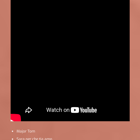
Major Tom
Sara per che tia amo