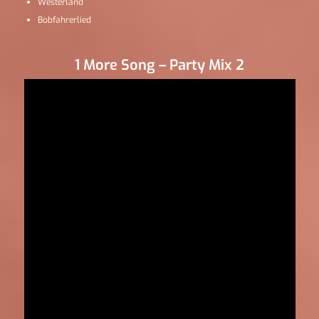
Westerland
Bobfahrerlied
1 More Song – Party Mix 2