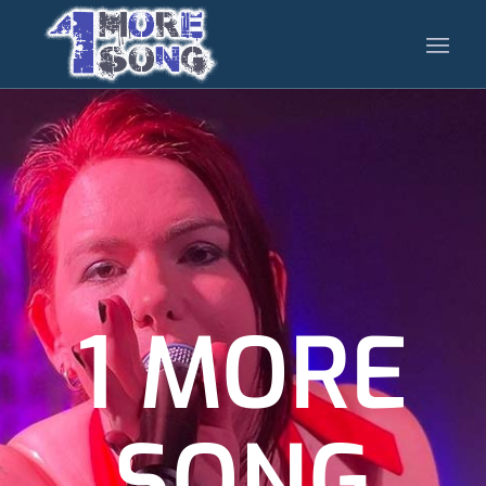
1 MORE
SONG