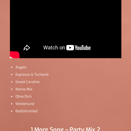
Angels
Expresso & Tschianti
Sweet Caroline
Mama Mia
Ohne Dich
Westerland
Bobfahrerlied
1 More Song – Party Mix 2