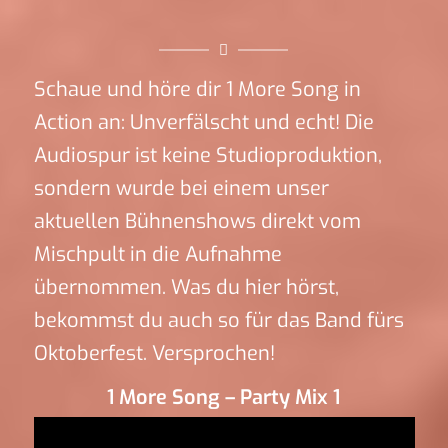
Schaue und höre dir 1 More Song in
Action an: Unverfälscht und echt! Die
Audiospur ist keine Studioproduktion,
sondern wurde bei einem unser
aktuellen Bühnenshows direkt vom
Mischpult in die Aufnahme
übernommen. Was du hier hörst,
bekommst du auch so für das Band fürs
Oktoberfest. Versprochen!
1 More Song – Party Mix 1