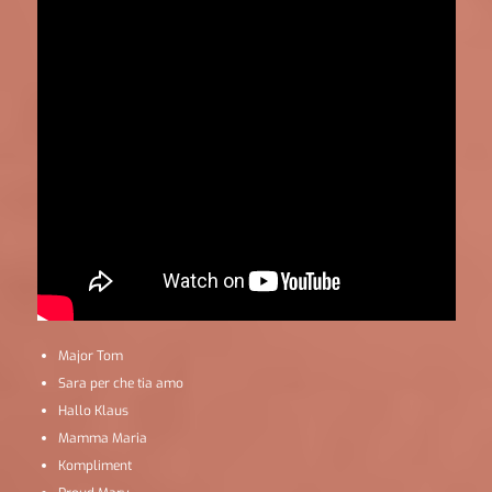
Major Tom
Sara per che tia amo
Hallo Klaus
Mamma Maria
Kompliment