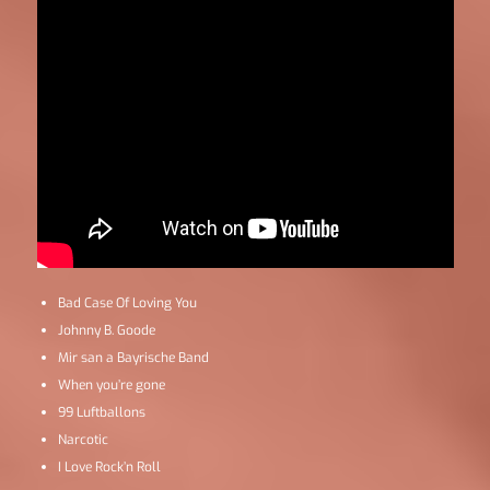
Bad Case Of Loving You
Johnny B. Goode
Mir san a Bayrische Band
When you’re gone
99 Luftballons
Narcotic
I Love Rock’n Roll