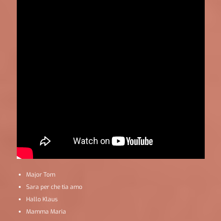
Major Tom
Sara per che tia amo
Hallo Klaus
Mamma Maria