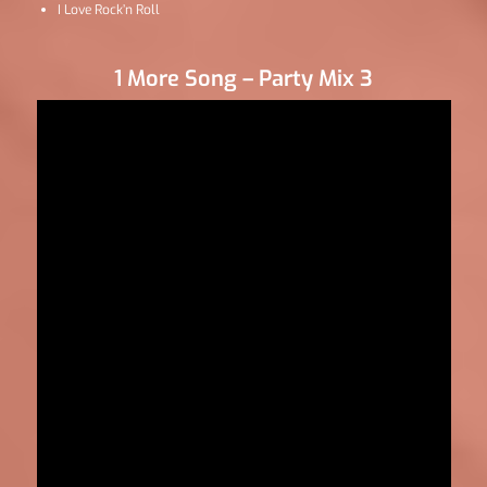
I Love Rock’n Roll
1 More Song – Party Mix 3