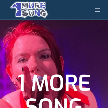
1 MORE
SONG