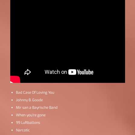
Bad Case Of Loving You
Johnny B. Goode
Mir san a Bayrische Band
When you’re gone
99 Luftballons
Narcotic