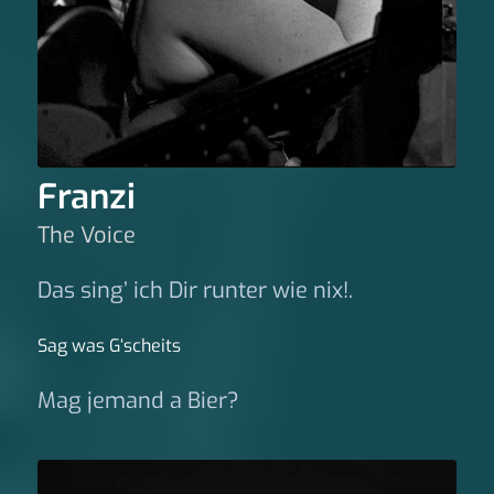
Franzi
The Voice
Das sing’ ich Dir runter wie nix!.
Sag was G‘scheits
Mag jemand a Bier?