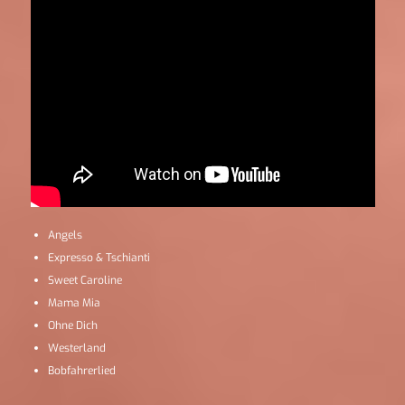
Angels
Expresso & Tschianti
Sweet Caroline
Mama Mia
Ohne Dich
Westerland
Bobfahrerlied