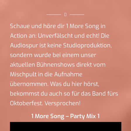
Schaue und höre dir 1 More Song in
Action an: Unverfälscht und echt! Die
Audiospur ist keine Studioproduktion,
sondern wurde bei einem unser
aktuellen Bühnenshows direkt vom
Mischpult in die Aufnahme
übernommen. Was du hier hörst,
bekommst du auch so für das Band fürs
Oktoberfest. Versprochen!
1 More Song – Party Mix 1