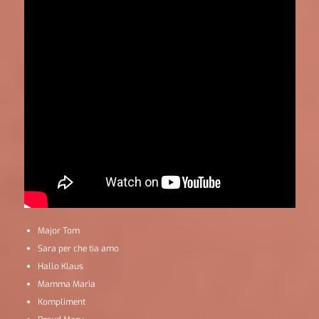
Major Tom
Sara per che tia amo
Hallo Klaus
Mamma Maria
Kompliment