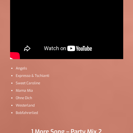
Angels
Expresso & Tschianti
Sweet Caroline
Mama Mia
Ohne Dich
Westerland
Bobfahrerlied
1 More Song – Party Mix 2