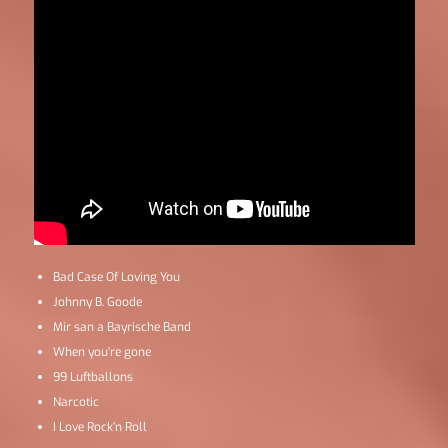
Bad Case Of Loving You
Johnny B. Goode
Mir san a Bayrische Band
When you’re gone
99 Luftballons
Narcotic
I Love Rock’n Roll