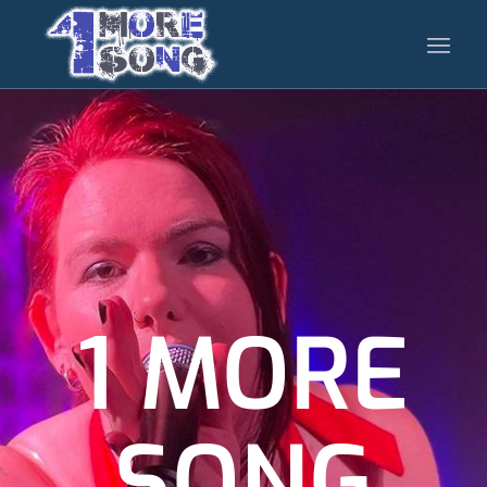
1 MORE
SONG