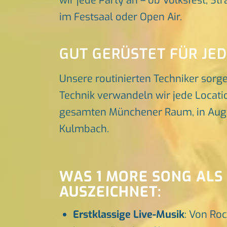
wir jede Party an – ob Volksfest, St
im Festsaal oder Open Air.
GUT GERÜSTET FÜR JE
Unsere routinierten Techniker sorg
Technik verwandeln wir jede Locatio
gesamten Münchener Raum, in Augsbu
Kulmbach.
WAS 1 MORE SONG ALS
AUSZEICHNET:
Erstklassige Live-Musik
: Von Roc