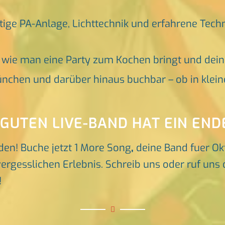
tige PA-Anlage, Lichttechnik und erfahrene Tech
, wie man eine Party zum Kochen bringt und dei
nchen und darüber hinaus buchbar – ob in klein
 GUTEN LIVE-BAND HAT EIN END
den! Buche jetzt 1 More Song
,
deine Band fuer O
rgesslichen Erlebnis. Schreib uns oder ruf uns d
!