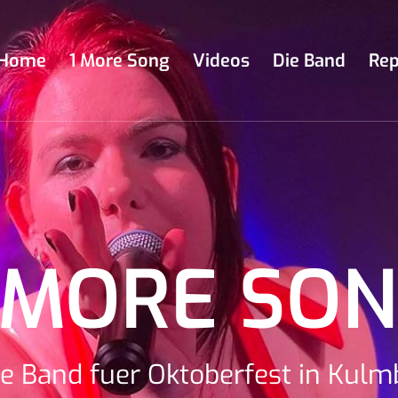
Home
1 More Song
Videos
Die Band
Rep
 MORE SO
e Band fuer Oktoberfest in Kul