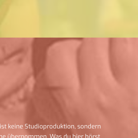
ist keine Studioproduktion, sondern
me übernommen. Was du hier hörst,