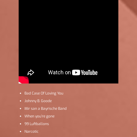
Bad Case Of Loving You
Johnny B. Goode
Mir san a Bayrische Band
When you’re gone
99 Luftballons
Narcotic