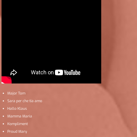
Major Tom
Sara per che tia amo
Hallo Klaus
Mamma Maria
Kompliment
Proud Mary