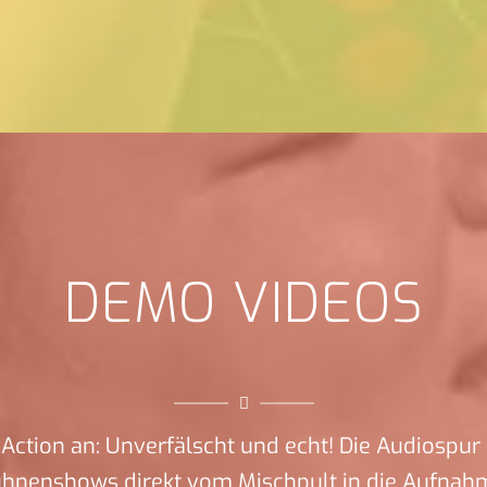
DEMO VIDEOS
Action an: Unverfälscht und echt! Die Audiospur 
ühnenshows direkt vom Mischpult in die Aufnah