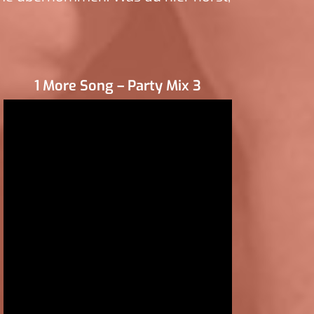
1 More Song – Party Mix 3