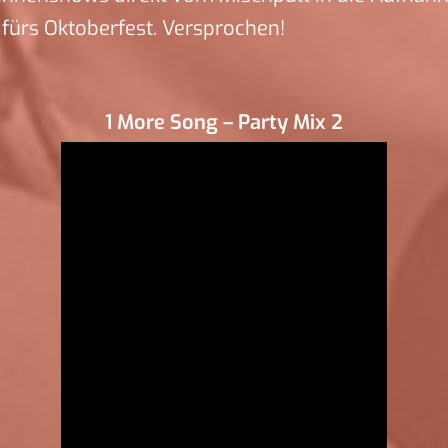
fürs Oktoberfest. Versprochen!
1 More Song – Party Mix 2