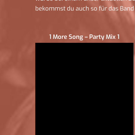
bekommst du auch so für das Band 
1 More Song – Party Mix 1