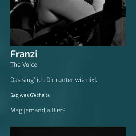
Franzi
The Voice
Das sing’ ich Dir runter wie nix!.
Sag was G‘scheits
Mag jemand a Bier?