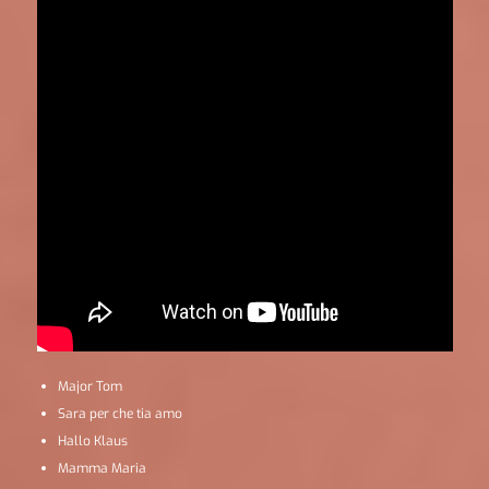
Major Tom
Sara per che tia amo
Hallo Klaus
Mamma Maria