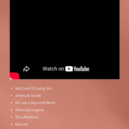
Bad Case Of Loving You
Johnny B. Goode
Mir san a Bayrische Band
When you’re gone
99 Luftballons
Narcotic