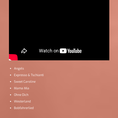
Angels
Expresso & Tschianti
Sweet Caroline
Mama Mia
Ohne Dich
Westerland
Bobfahrerlied