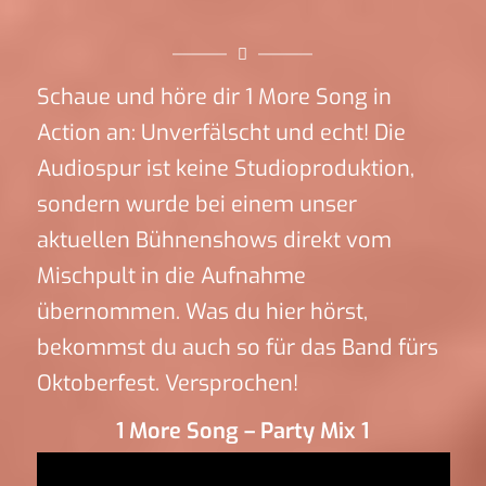
Schaue und höre dir 1 More Song in
Action an: Unverfälscht und echt! Die
Audiospur ist keine Studioproduktion,
sondern wurde bei einem unser
aktuellen Bühnenshows direkt vom
Mischpult in die Aufnahme
übernommen. Was du hier hörst,
bekommst du auch so für das Band fürs
Oktoberfest. Versprochen!
1 More Song – Party Mix 1