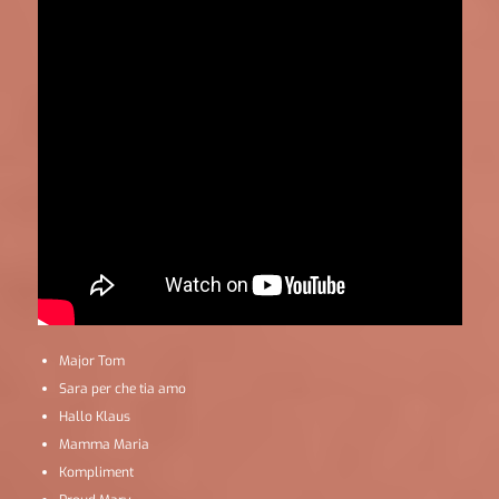
Major Tom
Sara per che tia amo
Hallo Klaus
Mamma Maria
Kompliment