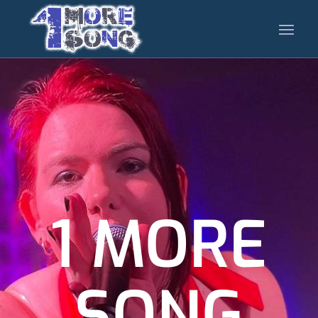
1 MORE
SONG