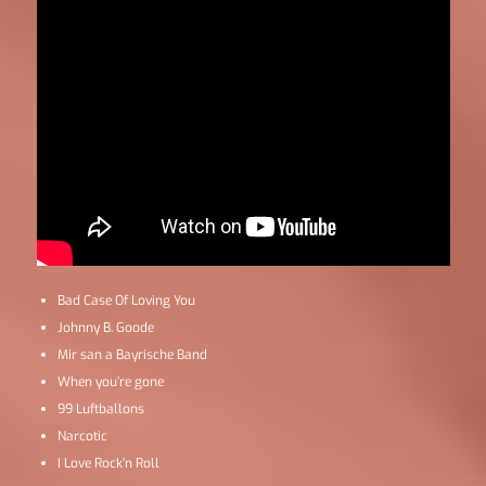
Bad Case Of Loving You
Johnny B. Goode
Mir san a Bayrische Band
When you’re gone
99 Luftballons
Narcotic
I Love Rock’n Roll