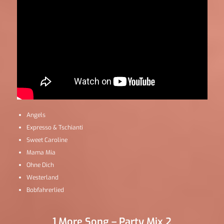
Angels
Expresso & Tschianti
Sweet Caroline
Mama Mia
Ohne Dich
Westerland
Bobfahrerlied
1 More Song – Party Mix 2