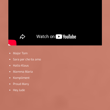
Major Tom
Sara per che tia amo
Hallo Klaus
Mamma Maria
Kompliment
Proud Mary
Hey Jude