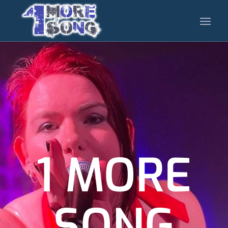
1 MORE
SONG