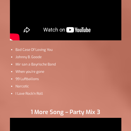
Bad Case Of Loving You
Johnny B. Goode
Mir san a Bayrische Band
When you’re gone
99 Luftballons
Narcotic
I Love Rock’n Roll
1 More Song – Party Mix 3