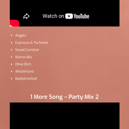
Angels
Expresso & Tschianti
Sweet Caroline
Mama Mia
Ohne Dich
Westerland
Bobfahrerlied
1 More Song – Party Mix 2