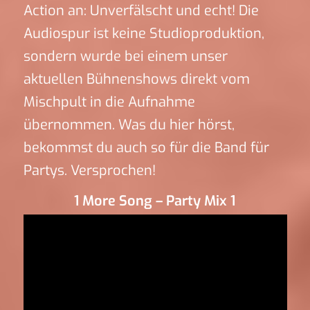
Action an: Unverfälscht und echt! Die
Audiospur ist keine Studioproduktion,
sondern wurde bei einem unser
aktuellen Bühnenshows direkt vom
Mischpult in die Aufnahme
übernommen. Was du hier hörst,
bekommst du auch so für die Band für
Partys. Versprochen!
1 More Song – Party Mix 1