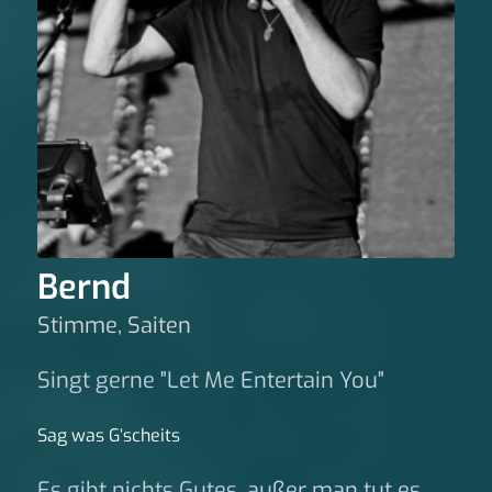
Bernd
Stimme, Saiten
Singt gerne "Let Me Entertain You"
Sag was G‘scheits
Es gibt nichts Gutes, außer man tut es.