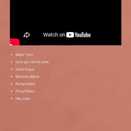
Major Tom
Sara per che tia amo
Hallo Klaus
Mamma Maria
Kompliment
Proud Mary
Hey Jude