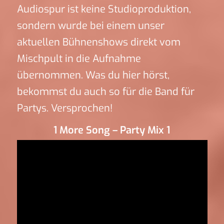
Audiospur ist keine Studioproduktion,
sondern wurde bei einem unser
aktuellen Bühnenshows direkt vom
Mischpult in die Aufnahme
übernommen. Was du hier hörst,
bekommst du auch so für die Band für
Partys. Versprochen!
1 More Song – Party Mix 1