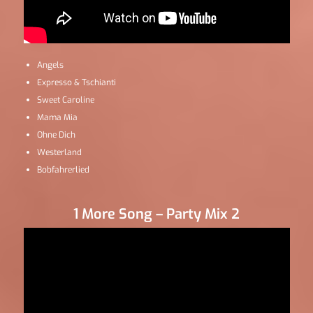
Angels
Expresso & Tschianti
Sweet Caroline
Mama Mia
Ohne Dich
Westerland
Bobfahrerlied
1 More Song – Party Mix 2