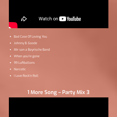
Bad Case Of Loving You
Johnny B. Goode
Mir san a Bayrische Band
When you’re gone
99 Luftballons
Narcotic
I Love Rock’n Roll
1 More Song – Party Mix 3