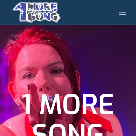
1 MORE
SONG