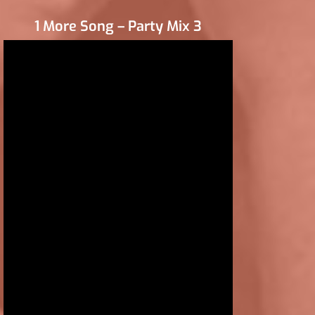
1 More Song – Party Mix 3