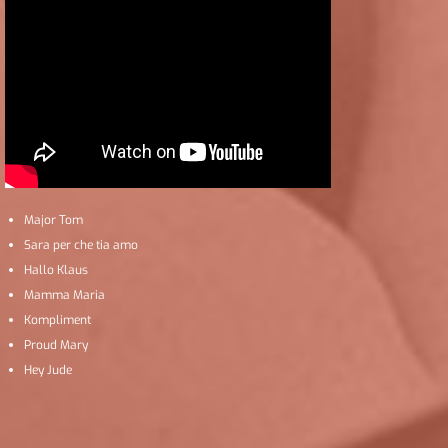
Major Tom
Sara per che tia amo
Hallo Klaus
Mamma Maria
Kompliment
Proud Mary
Hey Jude