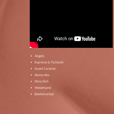
Angels
Expresso & Tschianti
Sweet Caroline
Mama Mia
Ohne Dich
Westerland
Bobfahrerlied