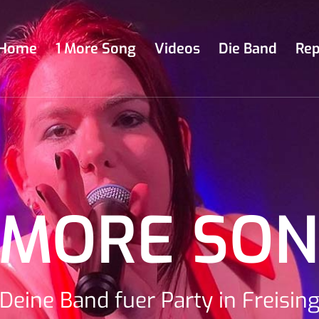
Home
1 More Song
Videos
Die Band
Rep
 MORE SO
Deine Band fuer Party in Freisin