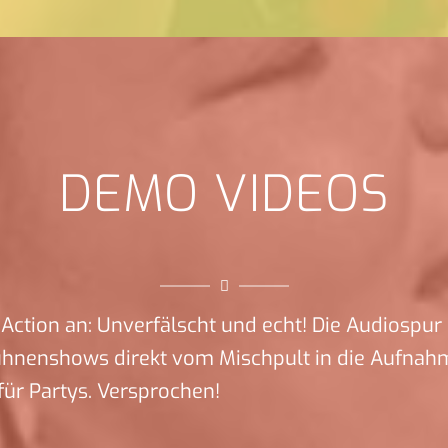
DEMO VIDEOS
Action an: Unverfälscht und echt! Die Audiospur 
ühnenshows direkt vom Mischpult in die Aufnah
ür Partys. Versprochen!