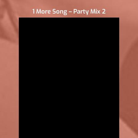
1 More Song – Party Mix 2