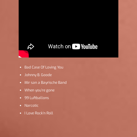
Bad Case Of Loving You
Johnny B. Goode
Mir san a Bayrische Band
When you’re gone
99 Luftballons
Narcotic
I Love Rock’n Roll