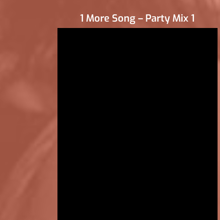
1 More Song – Party Mix 1