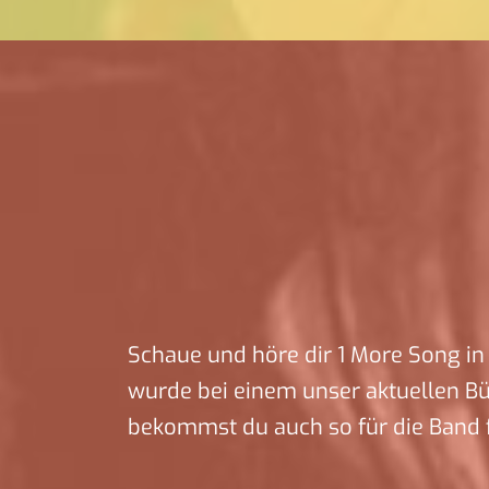
Schaue und höre dir 1 More Song in 
wurde bei einem unser aktuellen B
bekommst du auch so für die Band f