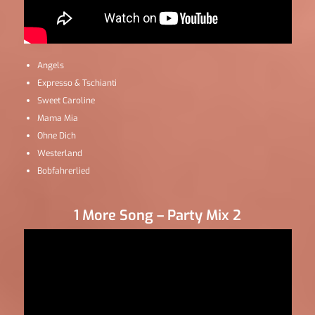
Angels
Expresso & Tschianti
Sweet Caroline
Mama Mia
Ohne Dich
Westerland
Bobfahrerlied
1 More Song – Party Mix 2