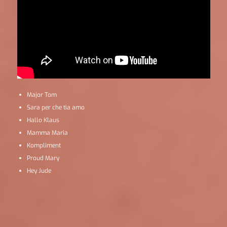
Major Tom
Sara per che tia amo
Hallo Klaus
Mamma Maria
Kompliment
Proud Mary
Hey Jude