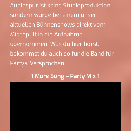
Audiospur ist keine Studioproduktion,
sondern wurde bei einem unser
aktuellen Bühnenshows direkt vom
Mischpult in die Aufnahme
übernommen. Was du hier hörst,
bekommst du auch so für die Band für
Partys. Versprochen!
1 More Song – Party Mix 1