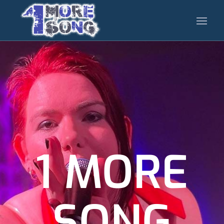
1 MORE
SONG