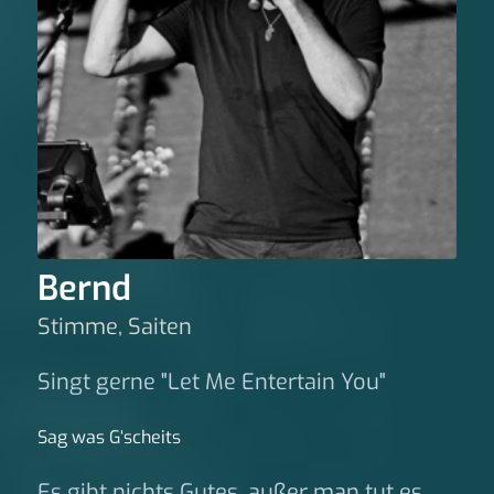
Bernd
Stimme, Saiten
Singt gerne "Let Me Entertain You"
Sag was G‘scheits
Es gibt nichts Gutes, außer man tut es.