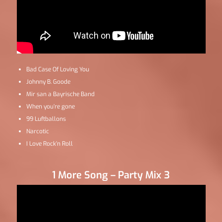
Bad Case Of Loving You
Johnny B. Goode
Mir san a Bayrische Band
When you’re gone
99 Luftballons
Narcotic
I Love Rock’n Roll
1 More Song – Party Mix 3