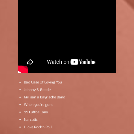
Bad Case Of Loving You
Johnny B. Goode
Mir san a Bayrische Band
When you’re gone
99 Luftballons
Narcotic
I Love Rock’n Roll