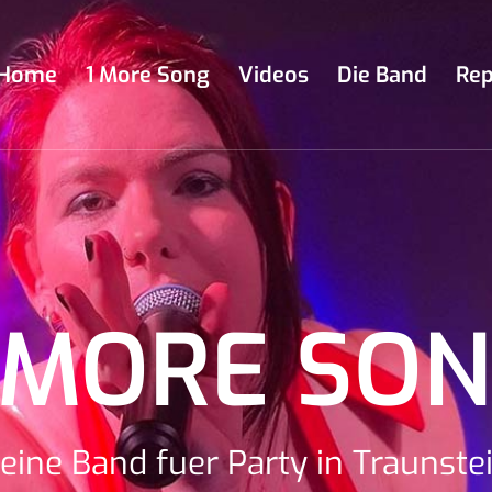
Home
1 More Song
Videos
Die Band
Rep
 MORE SO
eine Band fuer Party in Traunste