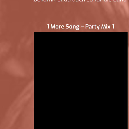
1 More Song – Party Mix 1