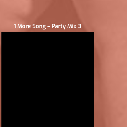
1 More Song – Party Mix 3