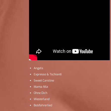
Angels
Expresso & Tschianti
Sweet Caroline
Mama Mia
Ohne Dich
Westerland
Bobfahrerlied