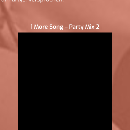
1 More Song – Party Mix 2