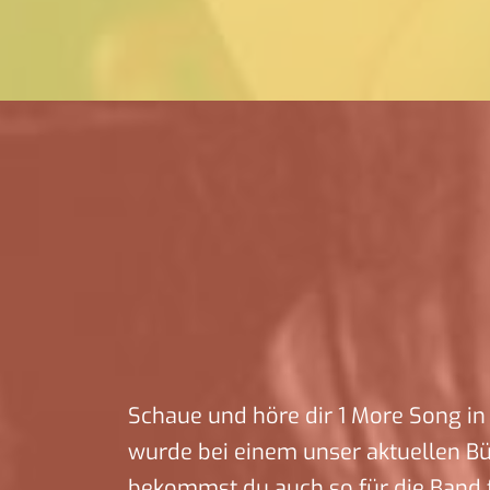
Schaue und höre dir 1 More Song in 
wurde bei einem unser aktuellen B
bekommst du auch so für die Band f