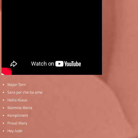
Major Tom
Sara per che tia amo
Hallo Klaus
Mamma Maria
Kompliment
Proud Mary
Hey Jude