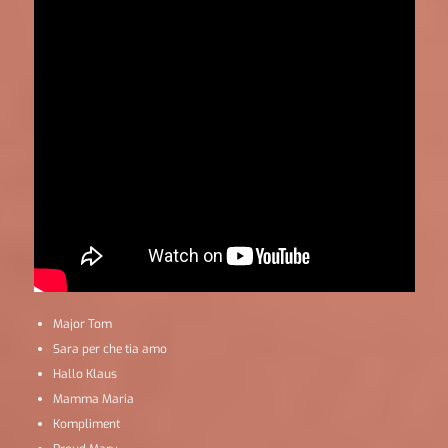
Major Tom
Sara per che tia amo
Hallo Klaus
Mamma Maria
Kompliment