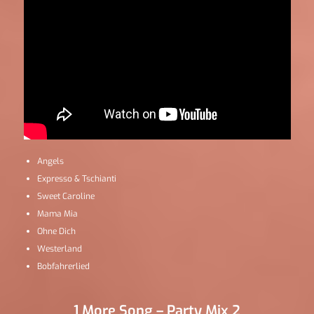
Angels
Expresso & Tschianti
Sweet Caroline
Mama Mia
Ohne Dich
Westerland
Bobfahrerlied
1 More Song – Party Mix 2