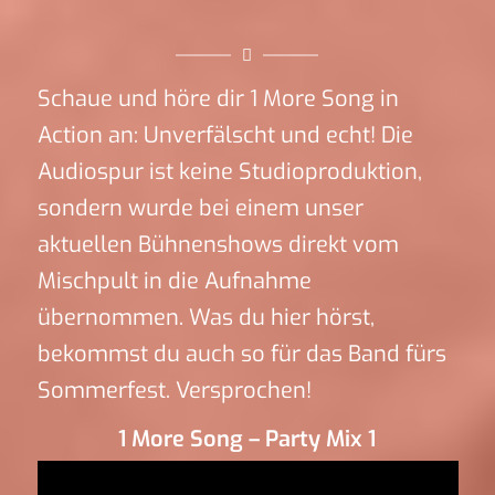
Schaue und höre dir 1 More Song in
Action an: Unverfälscht und echt! Die
Audiospur ist keine Studioproduktion,
sondern wurde bei einem unser
aktuellen Bühnenshows direkt vom
Mischpult in die Aufnahme
übernommen. Was du hier hörst,
bekommst du auch so für das Band fürs
Sommerfest. Versprochen!
1 More Song – Party Mix 1