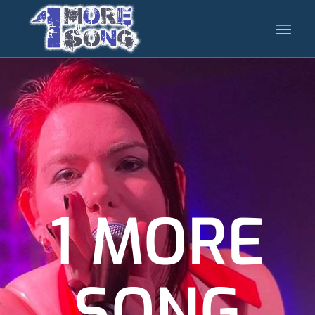
1 MORE
SONG