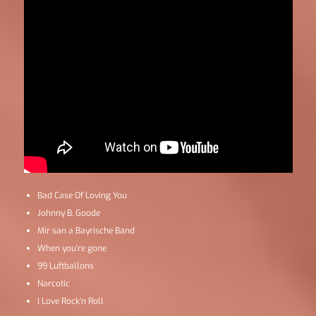
Bad Case Of Loving You
Johnny B. Goode
Mir san a Bayrische Band
When you’re gone
99 Luftballons
Narcotic
I Love Rock’n Roll