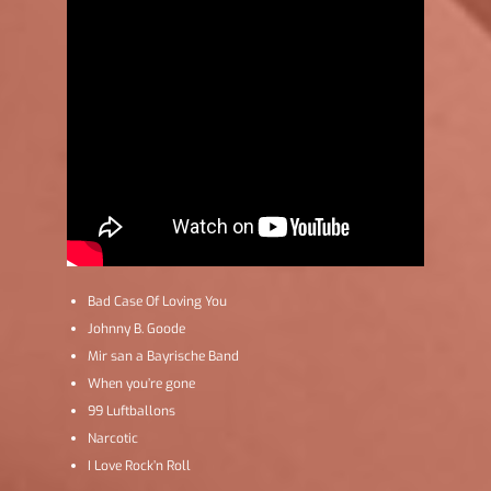
Bad Case Of Loving You
Johnny B. Goode
Mir san a Bayrische Band
When you’re gone
99 Luftballons
Narcotic
I Love Rock’n Roll