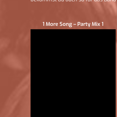
1 More Song – Party Mix 1