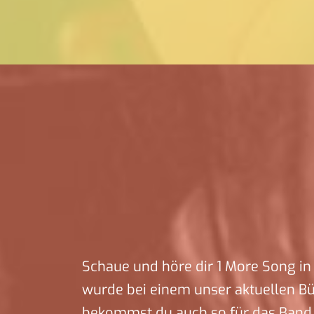
Schaue und höre dir 1 More Song in 
wurde bei einem unser aktuellen B
bekommst du auch so für das Band