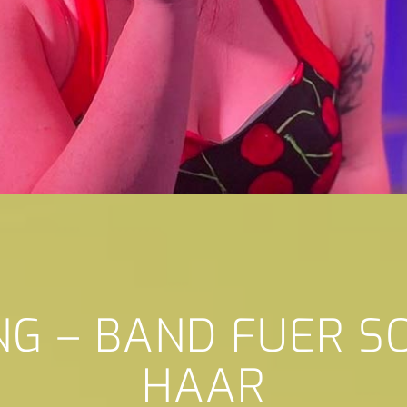
NG – BAND FUER 
HAAR