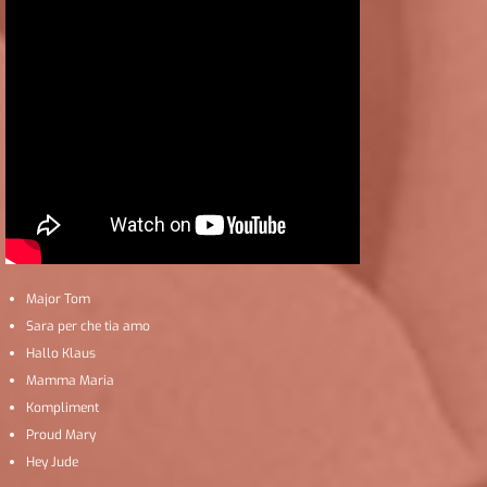
Major Tom
Sara per che tia amo
Hallo Klaus
Mamma Maria
Kompliment
Proud Mary
Hey Jude