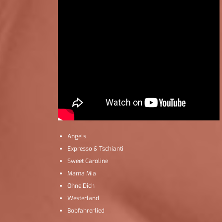
Angels
Expresso & Tschianti
Sweet Caroline
Mama Mia
Ohne Dich
Westerland
Bobfahrerlied