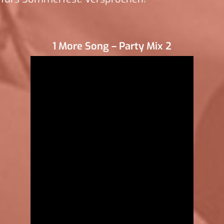
1 More Song – Party Mix 2