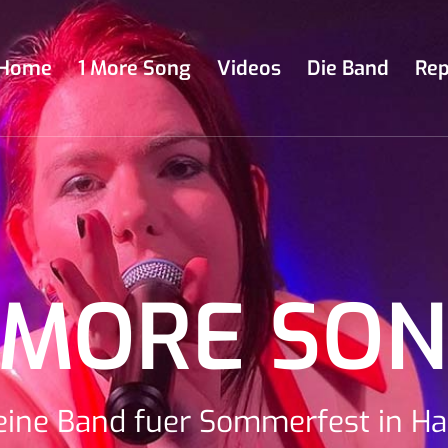
Home
1 More Song
Videos
Die Band
Rep
 MORE SO
eine Band fuer Sommerfest in Ha