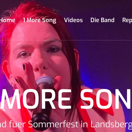
Home
1 More Song
Videos
Die Band
Rep
 MORE SO
nd fuer Sommerfest in Landsber