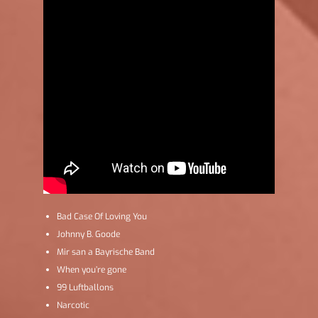
Bad Case Of Loving You
Johnny B. Goode
Mir san a Bayrische Band
When you’re gone
99 Luftballons
Narcotic