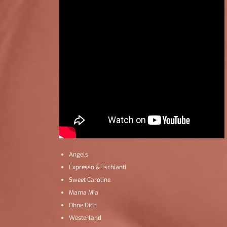
Angels
Expresso & Tschianti
Sweet Caroline
Mama Mia
Ohne Dich
Westerland