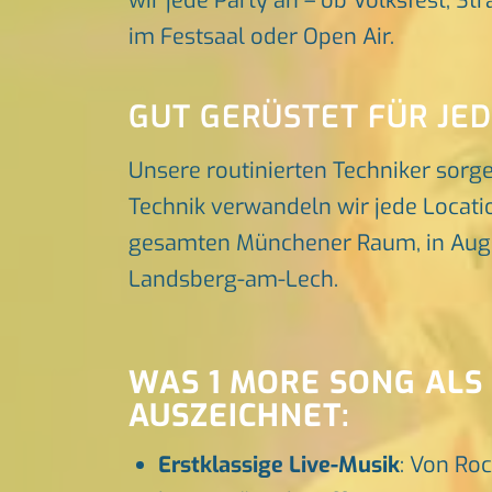
wir jede Party an – ob Volksfest, St
im Festsaal oder Open Air.
GUT GERÜSTET FÜR JE
Unsere routinierten Techniker sorg
Technik verwandeln wir jede Locatio
gesamten Münchener Raum, in Augsbu
Landsberg-am-Lech.
WAS 1 MORE SONG ALS
AUSZEICHNET:
Erstklassige Live-Musik
: Von Roc