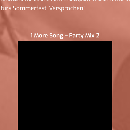
 fürs Sommerfest. Versprochen!
1 More Song – Party Mix 2