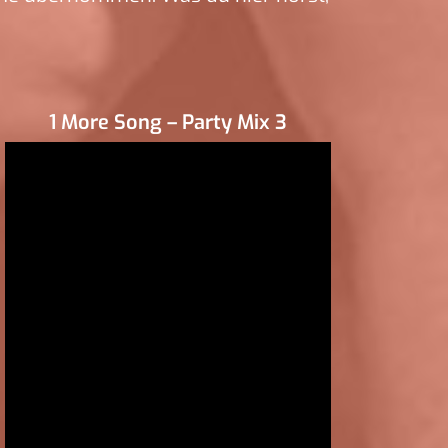
1 More Song – Party Mix 3