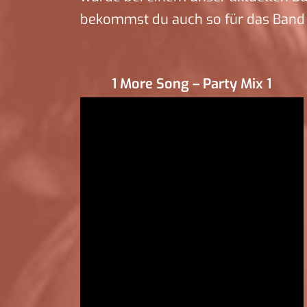
bekommst du auch so für das Band
1 More Song – Party Mix 1