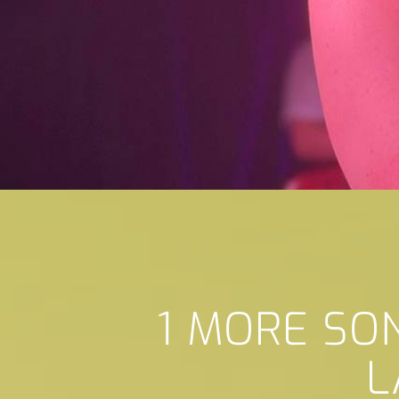
1 MORE SO
L