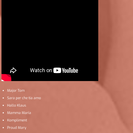
Major Tom
Sara per che tia amo
Hallo Klaus
Mamma Maria
Kompliment
Proud Mary