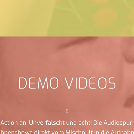
DEMO VIDEOS
Action an: Unverfälscht und echt! Die Audiospur 
ühnenshows direkt vom Mischpult in die Aufnah