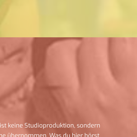
ist keine Studioproduktion, sondern
me übernommen. Was du hier hörst,