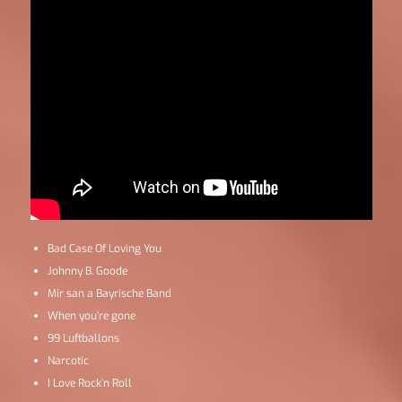
Bad Case Of Loving You
Johnny B. Goode
Mir san a Bayrische Band
When you’re gone
99 Luftballons
Narcotic
I Love Rock’n Roll