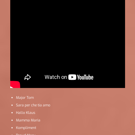
Major Tom
Sara per che tia amo
Hallo Klaus
Mamma Maria
Kompliment