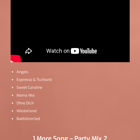
Angels
Expresso & Tschianti
Sweet Caroline
Mama Mia
Ohne Dich
Westerland
Bobfahrerlied
1 More Song – Party Mix 2