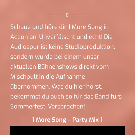
Schaue und höre dir 1 More Song in
Action an: Unverfälscht und echt! Die
Audiospur ist keine Studioproduktion,
sondern wurde bei einem unser
aktuellen Bühnenshows direkt vom
Mischpult in die Aufnahme
übernommen. Was du hier hörst,
bekommst du auch so für das Band fürs
Sommerfest. Versprochen!
1 More Song – Party Mix 1