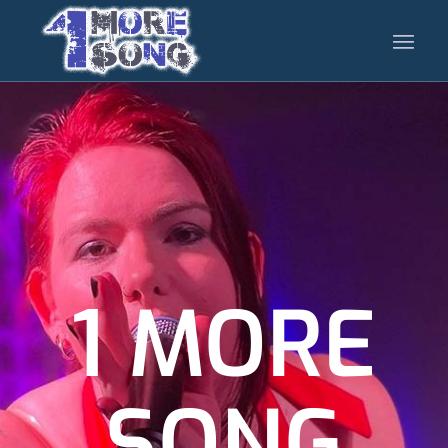
1 MORE
SONG