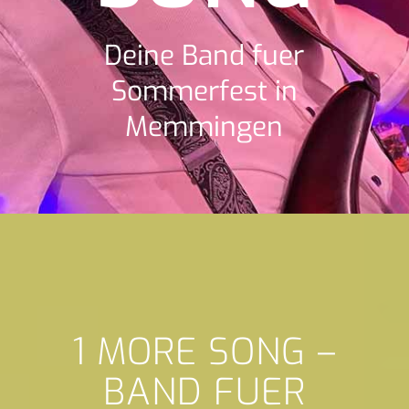
Deine Band fuer
Sommerfest in
Memmingen
1 MORE SONG –
BAND FUER