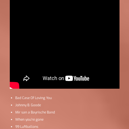
Bad Case Of Loving You
Johnny B. Goode
Mir san a Bayrische Band
When you’re gone
99 Luftballons