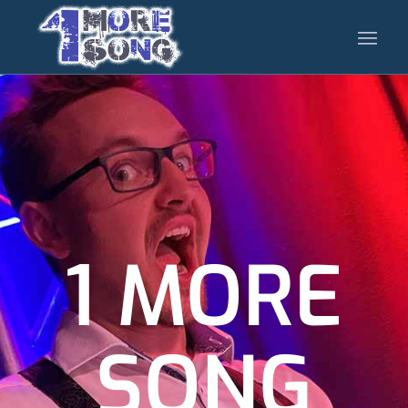
1 MORE
SONG