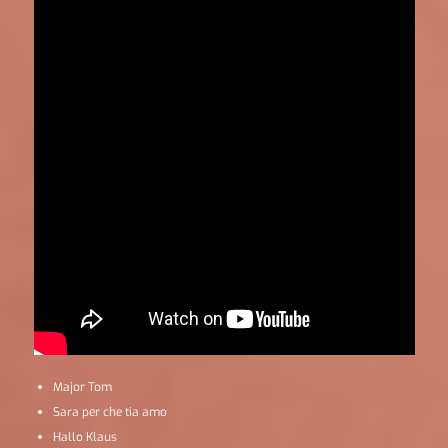
Major Tom
Sara per che tia amo
Hallo Klaus