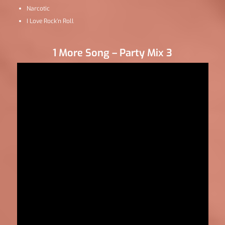
Narcotic
I Love Rock’n Roll
1 More Song – Party Mix 3