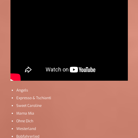
Angels
Expresso & Tschianti
Sweet Caroline
Mama Mia
Ohne Dich
Westerland
Bobfahrerlied