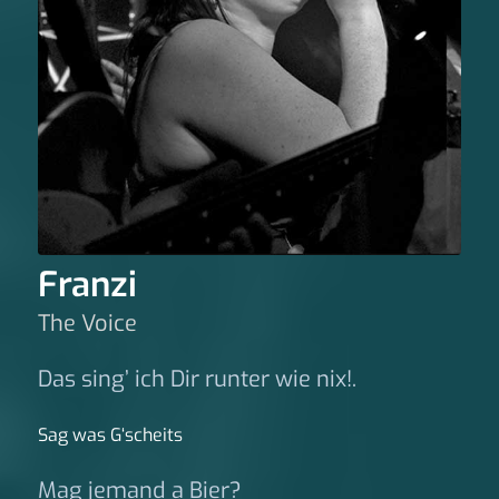
Franzi
The Voice
Das sing’ ich Dir runter wie nix!.
Sag was G‘scheits
Mag jemand a Bier?