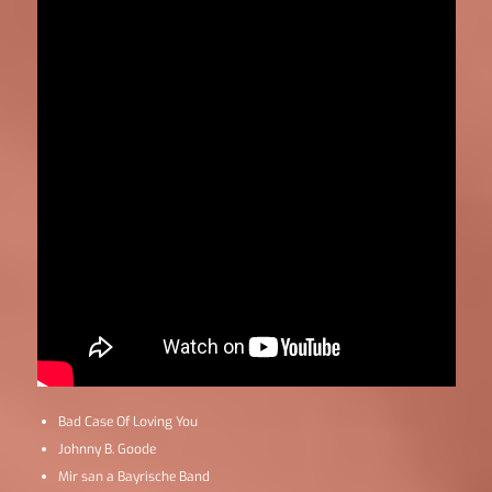
Bad Case Of Loving You
Johnny B. Goode
Mir san a Bayrische Band