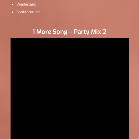
Westerland
Bobfahrerlied
1 More Song – Party Mix 2