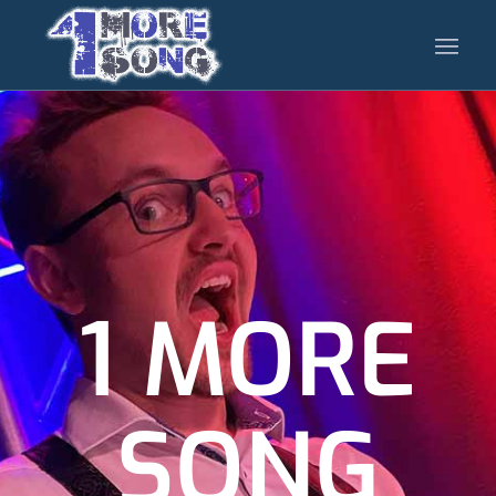
1 MORE
SONG