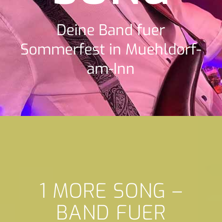
Deine Band fuer
Sommerfest in Muehldorf-
am-Inn
1 MORE SONG –
BAND FUER