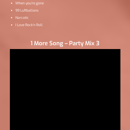
When you’re gone
99 Luftballons
Narcotic
I Love Rock’n Roll
1 More Song – Party Mix 3