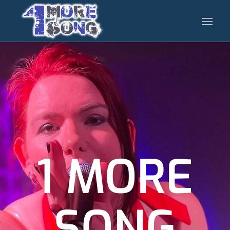
1 MORE
SONG