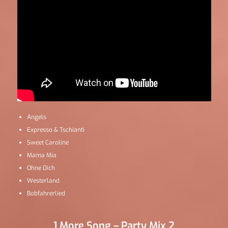
Angels
Expresso & Tschianti
Sweet Caroline
Mama Mia
Ohne Dich
Westerland
Bobfahrerlied
1 More Song – Party Mix 2