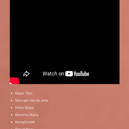
Major Tom
Sara per che tia amo
Hallo Klaus
Mamma Maria
Kompliment