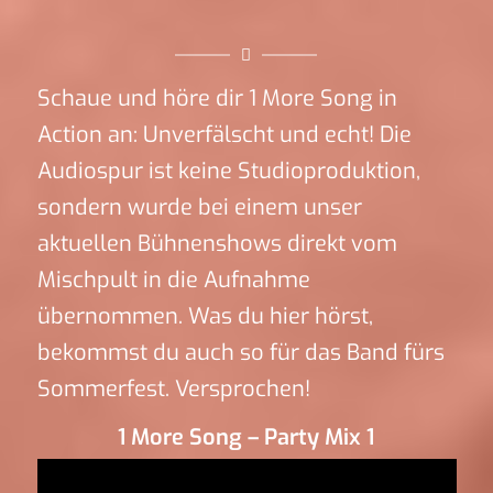
Schaue und höre dir 1 More Song in
Action an: Unverfälscht und echt! Die
Audiospur ist keine Studioproduktion,
sondern wurde bei einem unser
aktuellen Bühnenshows direkt vom
Mischpult in die Aufnahme
übernommen. Was du hier hörst,
bekommst du auch so für das Band fürs
Sommerfest. Versprochen!
1 More Song – Party Mix 1