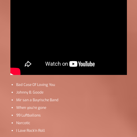
Bad Case Of Loving You
Johnny B. Goode
Mir san a Bayrische Band
When you’re gone
99 Luftballons
Narcotic
I Love Rock’n Roll