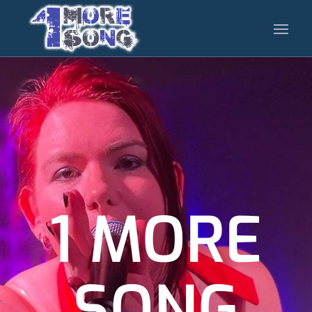
1 MORE
SONG