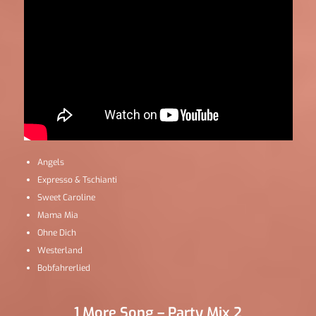
Angels
Expresso & Tschianti
Sweet Caroline
Mama Mia
Ohne Dich
Westerland
Bobfahrerlied
1 More Song – Party Mix 2