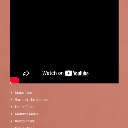
Major Tom
Sara per che tia amo
Hallo Klaus
Mamma Maria
Kompliment