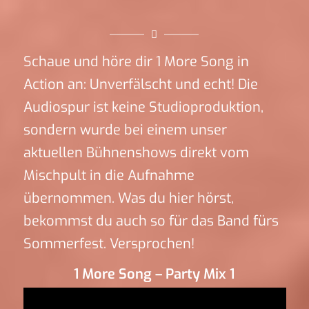
Schaue und höre dir 1 More Song in
Action an: Unverfälscht und echt! Die
Audiospur ist keine Studioproduktion,
sondern wurde bei einem unser
aktuellen Bühnenshows direkt vom
Mischpult in die Aufnahme
übernommen. Was du hier hörst,
bekommst du auch so für das Band fürs
Sommerfest. Versprochen!
1 More Song – Party Mix 1