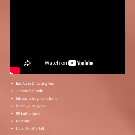
Bad Case Of Loving You
Johnny B. Goode
Mir san a Bayrische Band
When you’re gone
99 Luftballons
Narcotic
I Love Rock’n Roll