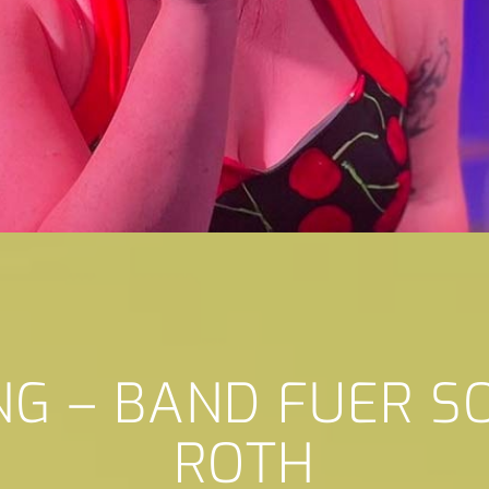
NG – BAND FUER 
ROTH