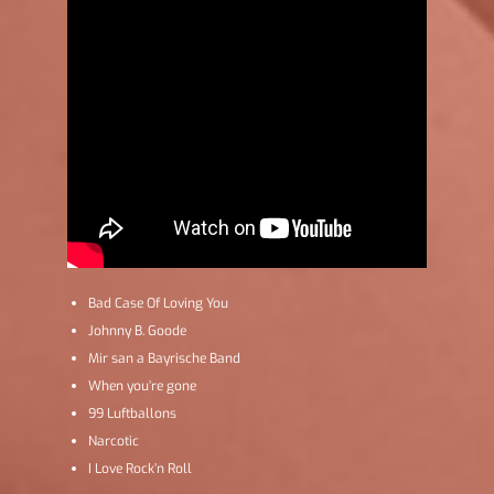
Bad Case Of Loving You
Johnny B. Goode
Mir san a Bayrische Band
When you’re gone
99 Luftballons
Narcotic
I Love Rock’n Roll