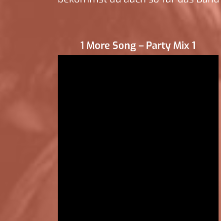
1 More Song – Party Mix 1