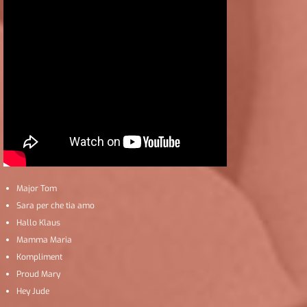
Major Tom
Sara per che tia amo
Hallo Klaus
Mamma Maria
Kompliment
Proud Mary
Hey Jude