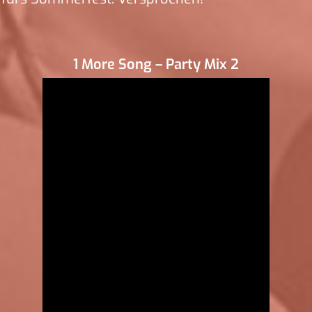
1 More Song – Party Mix 2