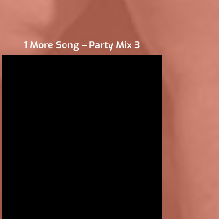
1 More Song – Party Mix 3