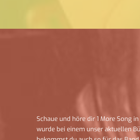
Schaue und höre dir 1 More Song in 
wurde bei einem unser aktuellen B
bekommst du auch so für das Band