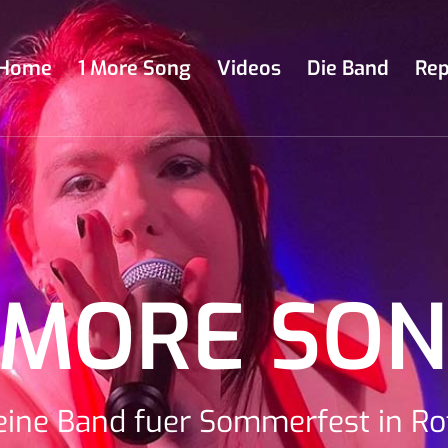
Home
1 More Song
Videos
Die Band
Rep
 MORE SO
eine Band fuer Sommerfest in Ro