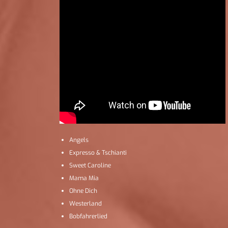
Angels
Expresso & Tschianti
Sweet Caroline
Mama Mia
Ohne Dich
Westerland
Bobfahrerlied