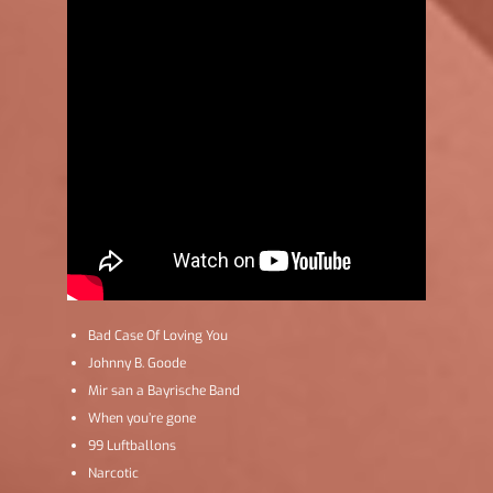
Bad Case Of Loving You
Johnny B. Goode
Mir san a Bayrische Band
When you’re gone
99 Luftballons
Narcotic