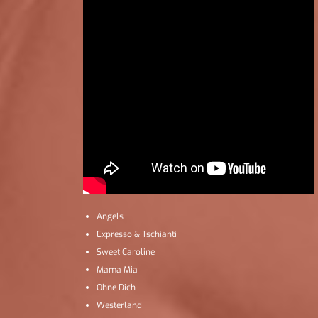
Angels
Expresso & Tschianti
Sweet Caroline
Mama Mia
Ohne Dich
Westerland