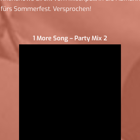
 fürs Sommerfest. Versprochen!
1 More Song – Party Mix 2