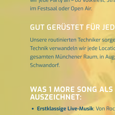
wir jede Party an – ob Volksfest, St
im Festsaal oder Open Air.
GUT GERÜSTET FÜR JE
Unsere routinierten Techniker sorg
Technik verwandeln wir jede Locatio
gesamten Münchener Raum, in Augsbu
Schwandorf.
WAS 1 MORE SONG AL
AUSZEICHNET:
Erstklassige Live-Musik
: Von Roc