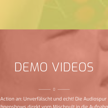
DEMO VIDEOS
Action an: Unverfälscht und echt! Die Audiospur 
ühnenshows direkt vom Mischpult in die Aufnah