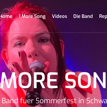
Home
1 More Song
Videos
Die Band
Rep
 MORE SO
 Band fuer Sommerfest in Schw