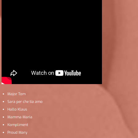
Major Tom
Sara per che tia amo
Hallo Klaus
Mamma Maria
Kompliment
Proud Mary