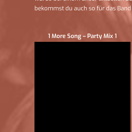
bekommst du auch so für das Band
1 More Song – Party Mix 1