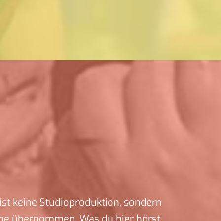
ist keine Studioproduktion, sondern
me übernommen. Was du hier hörst,