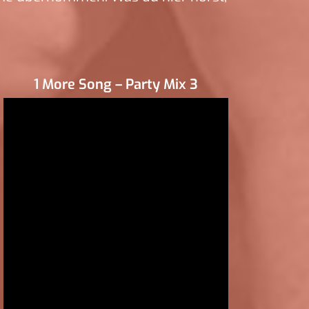
1 More Song – Party Mix 3